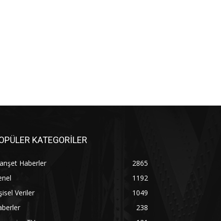
OPÜLER KATEGORİLER
anşet Haberler
2865
enel
1192
şisel Veriler
1049
berler
238