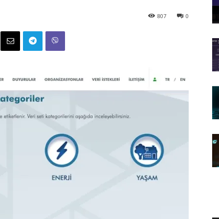
807
0