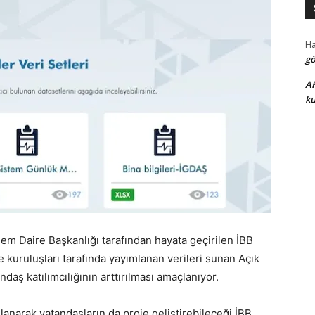
H
gö
A
ku
şlem Daire Başkanlığı tarafından hayata geçirilen İBB
re kuruluşları tarafında yayımlanan verileri sunan Açık
ndaş katılımcılığının arttırılması amaçlanıyor.
lanarak vatandaşların da proje geliştirebileceği İBB