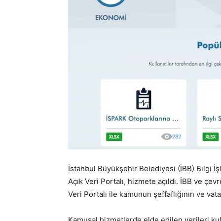
İstanbul Büyükşehir Belediyesi (İBB) Bilgi İ
Açık Veri Portalı, hizmete açıldı. İBB ve çev
Veri Portalı ile kamunun şeffaflığının ve vata
Kamusal hizmetlerde elde edilen verileri kul