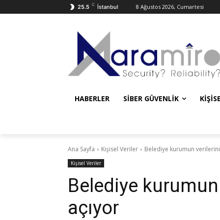
C
8 Ağustos 2026, Cumartesi
25.5
İstanbul
HABERLER
SIBER GÜVENLIK
KIŞIS
Ana Sayfa
Kişisel Veriler
Belediye kurumun verilerini 
Kişisel Veriler
Belediye kurumun ve
açıyor