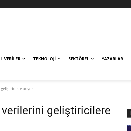
EL VERILER
TEKNOLOJI
SEKTÖREL
YAZARLAR
geliştiricilere açıyor
rilerini geliştiricilere