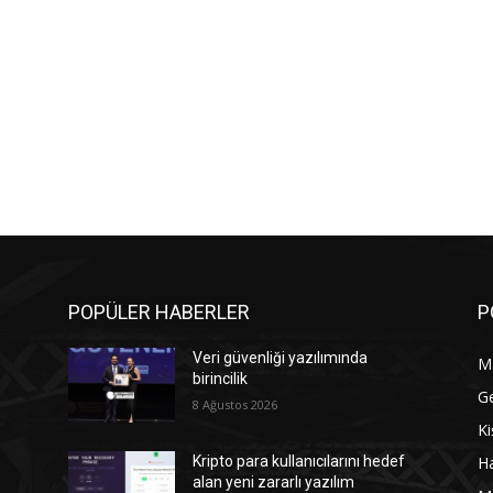
POPÜLER HABERLER
P
Veri güvenliği yazılımında
M
birincilik
G
8 Ağustos 2026
Ki
Ha
Kripto para kullanıcılarını hedef
alan yeni zararlı yazılım