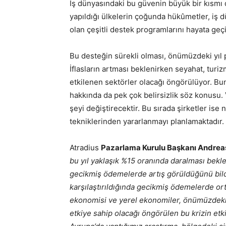
İş dünyasındaki bu güvenin büyük bir kısmı
yapıldığı ülkelerin çoğunda hükûmetler, iş dü
olan çeşitli destek programlarını hayata geçi
Bu desteğin sürekli olması, önümüzdeki yıl p
İflasların artması beklenirken seyahat, tur
etkilenen sektörler olacağı öngörülüyor. Bu
hakkında da pek çok belirsizlik söz konusu. V
şeyi değiştirecektir. Bu sırada şirketler ise 
tekniklerinden yararlanmayı planlamaktadır.
Atradius
Pazarlama Kurulu Başkanı Andrea
bu yıl yaklaşık %15 oranında daralması bekl
gecikmiş ödemelerde artış görüldüğünü bil
karşılaştırıldığında gecikmiş ödemelerde ort
ekonomisi ve yerel ekonomiler, önümüzdeki bi
etkiye sahip olacağı öngörülen bu krizin etk