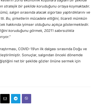
rketlerin zorlu ekonomik koşullara sağlam bir şekilde
nden stratejik bir şekilde koruduğunu ortaya koymaktadır.
lümü, salgın sırasında alacak sigortası yaptırdıklarını ve
rtti. Bu, şirketlerin mücadele ettiğini, ticareti mümkün
ecek hakkında iyimser olduğunu açıkça göstermektedir.
iğini koruduğunu görmek, 2021’i sabırsızlıkla
rıyor.”
raştırması, COVID-19’un ilk dalgası sırasında Doğu ve
kleştirilmiştir. Sonuçlar, salgından önceki dönemde
ğiştiğini net bir şekilde gözler önüne sermek için