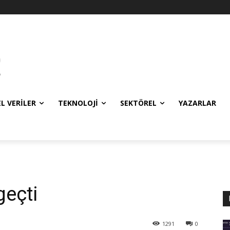
EL VERILER
TEKNOLOJI
SEKTÖREL
YAZARLAR
geçti
1291
0