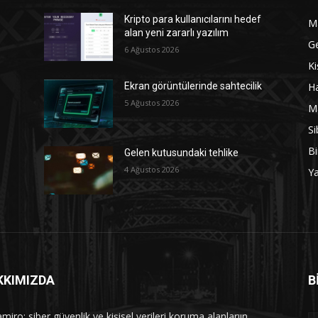
Kripto para kullanıcılarını hedef
M
alan yeni zararlı yazılım
G
6 Ağustos 2026
Ki
Ha
Ekran görüntülerinde sahtecilik
5 Ağustos 2026
M
Si
Bi
Gelen kutusundaki tehlike
4 Ağustos 2026
Y
KKIMIZDA
B
iro; siber güvenlik ve kişisel verileri koruma alanlarıın