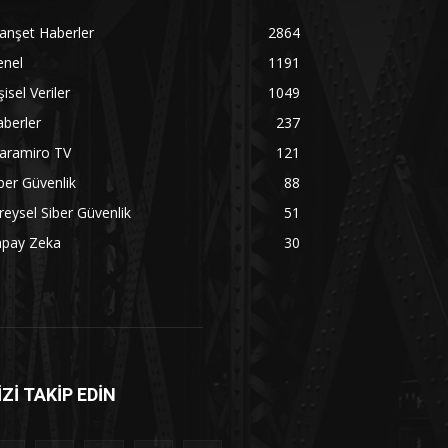
anşet Haberler
2864
enel
1191
şisel Veriler
1049
berler
237
aramiro TV
121
ber Güvenlik
88
reysel Siber Güvenlik
51
apay Zeka
30
İZİ TAKİP EDİN