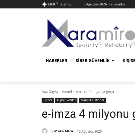
C
6 Ağustos 2026, Perşembe
29.8
İstanbul
HABERLER
SIBER GÜVENLIK
KIŞIS
Ana Sayfa
Genel
e-imza 4 milyonu geçti
Genel
Kişisel Veriler
Manşet Haberler
e-imza 4 milyonu 
By
Mara Miro
15 Ağustos 2020