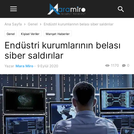
Ana Sayfa
Genel
Endüstri kurumlarının belası siber saldırılar
Genel
Kişisel Veriler
Manşet Haberler
Endüstri kurumlarının belası
siber saldırılar
1170
0
Yazar
Mara Miro
-
9 Eylül 2020