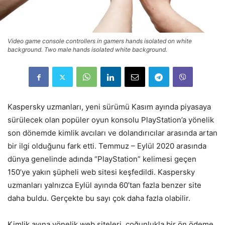
Video game console controllers in gamers hands isolated on white
background. Two male hands isolated white background.
Kaspersky uzmanları, yeni sürümü Kasım ayında piyasaya
sürülecek olan popüler oyun konsolu PlayStation’a yönelik
son dönemde kimlik avcıları ve dolandırıcılar arasında artan
bir ilgi olduğunu fark etti. Temmuz – Eylül 2020 arasında
dünya genelinde adında “PlayStation” kelimesi geçen
150’ye yakın şüpheli web sitesi keşfedildi. Kaspersky
uzmanları yalnızca Eylül ayında 60’tan fazla benzer site
daha buldu. Gerçekte bu sayı çok daha fazla olabilir.
Kimlik avına yönelik web siteleri, çoğunlukla bir ön ödeme