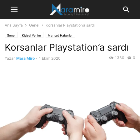
Ana Sayfa
Genel
Korsanlar Playstation’a sardı
Genel
Kişisel Veriler
Manşet Haberler
Korsanlar Playstation’a sardı
1330
0
Yazar
Mara Miro
-
1 Ekim 2020