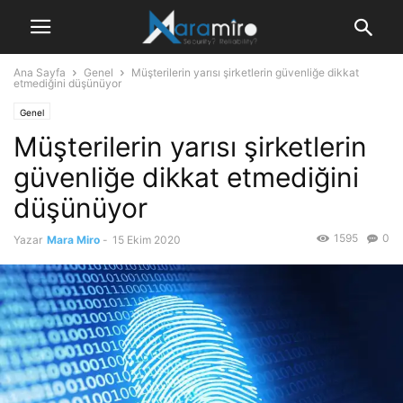
Ana Sayfa
Genel
Müşterilerin yarısı şirketlerin güvenliğe dikkat
etmediğini düşünüyor
Genel
Müşterilerin yarısı şirketlerin
güvenliğe dikkat etmediğini
düşünüyor
1595
0
Yazar
Mara Miro
-
15 Ekim 2020