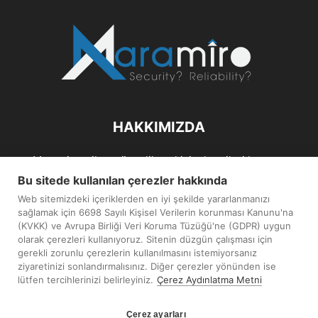
HAKKIMIZDA
Maramiro; siber güvenlik ve kişisel verileri koruma
alanlarıın sağlıklı büyümelerine odaklanarak bu sektörlerle
Bu sitede kullanılan çerezler hakkında
ilgili güncel haber ve analizler hazırlayıp yayınlayan bir
Web sitemizdeki içeriklerden en iyi şekilde yararlanmanızı
haber sitesidir.
sağlamak için 6698 Sayılı Kişisel Verilerin korunması Kanunu'na
(KVKK) ve Avrupa Birliği Veri Koruma Tüzüğü'ne (GDPR) uygun
İletişim:
maramiro@sentezmedya.com.tr
olarak çerezleri kullanıyoruz. Sitenin düzgün çalışması için
gerekli zorunlu çerezlerin kullanılmasını istemiyorsanız
ziyaretinizi sonlandırmalısınız. Diğer çerezler yönünden ise
BIZI TAKIP EDIN
lütfen tercihlerinizi belirleyiniz.
Çerez Aydınlatma Metni
Çerez ayarları