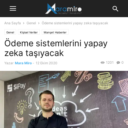
Ana Sayfa
Genel
Ödeme sistemlerini yapay zeka taşıyacak
Genel
Kişisel Veriler
Manşet Haberler
Ödeme sistemlerini yapay
zeka taşıyacak
1201
0
Yazar
Mara Miro
-
12 Ekim 2020