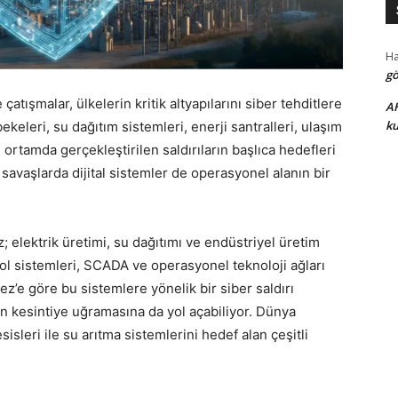
H
gö
çatışmalar, ülkelerin kritik altyapılarını siber tehditlere
A
ku
ekeleri, su dağıtım sistemleri, enerji santralleri, ulaşım
l ortamda gerçekleştirilen saldırıların başlıca hedefleri
avaşlarda dijital sistemler de operasyonel alanın bir
ektrik üretimi, su dağıtımı ve endüstriyel üretim
ol sistemleri, SCADA ve operasyonel teknoloji ağları
ez’e göre bu sistemlere yönelik bir siber saldırı
rin kesintiye uğramasına da yol açabiliyor. Dünya
isleri ile su arıtma sistemlerini hedef alan çeşitli