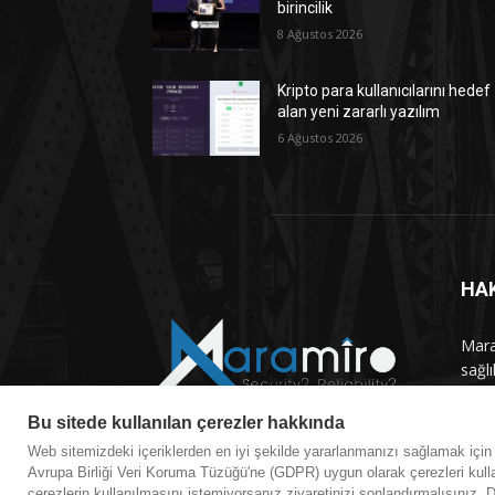
birincilik
8 Ağustos 2026
Kripto para kullanıcılarını hedef
alan yeni zararlı yazılım
6 Ağustos 2026
HA
Maram
sağlı
haber
Bu sitede kullanılan çerezler hakkında
Bizi
Web sitemizdeki içeriklerden en iyi şekilde yararlanmanızı sağlamak içi
Avrupa Birliği Veri Koruma Tüzüğü'ne (GDPR) uygun olarak çerezleri kulla
çerezlerin kullanılmasını istemiyorsanız ziyaretinizi sonlandırmalısınız. Di