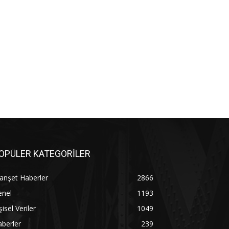
OPÜLER KATEGORİLER
anşet Haberler
2866
enel
1193
şisel Veriler
1049
berler
239