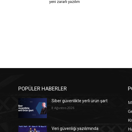
yeni zararlı yazılım
POPÜLER HABERLER
P
Siber güvenlikte yerli ürün şart
M
8 Ağustos 2026
G
Ki
Ha
Veri güvenliği yazılımında