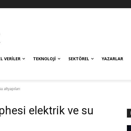
EL VERILER
TEKNOLOJI
SEKTÖREL
YAZARLAR
su altyapıları
phesi elektrik ve su