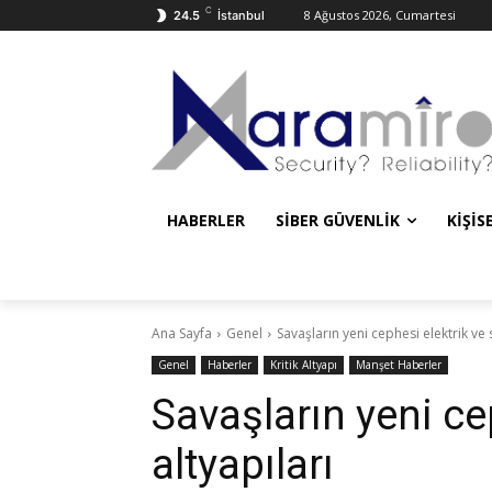
C
8 Ağustos 2026, Cumartesi
24.5
İstanbul
HABERLER
SIBER GÜVENLIK
KIŞIS
Ana Sayfa
Genel
Savaşların yeni cephesi elektrik ve 
Genel
Haberler
Kritik Altyapı
Manşet Haberler
Savaşların yeni ce
altyapıları