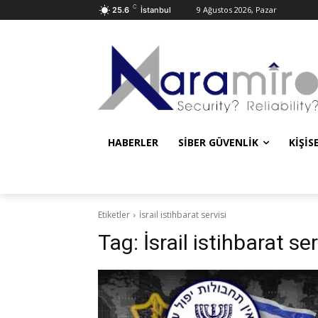
C
9 Ağustos 2026, Pazar
25.6
İstanbul
HABERLER
SIBER GÜVENLIK
KIŞIS
Etiketler
İsrail istihbarat servisi
Tag:
İsrail istihbarat ser