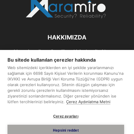
HAKKIMIZDA
Maramiro; siber güvenlik ve kişisel verileri koruma
alanlarıın sağlıklı büyümelerine odaklanarak bu sektörlerle
Bu sitede kullanılan çerezler hakkında
ilgili güncel haber ve analizler hazırlayıp yayınlayan bir
Web sitemizdeki içeriklerden en iyi şekilde yararlanmanızı
haber sitesidir.
sağlamak için 6698 Sayılı Kişisel Verilerin korunması Kanunu'na
(KVKK) ve Avrupa Birliği Veri Koruma Tüzüğü'ne (GDPR) uygun
İletişim:
maramiro@sentezmedya.com.tr
olarak çerezleri kullanıyoruz. Sitenin düzgün çalışması için
gerekli zorunlu çerezlerin kullanılmasını istemiyorsanız
ziyaretinizi sonlandırmalısınız. Diğer çerezler yönünden ise
BIZI TAKIP EDIN
lütfen tercihlerinizi belirleyiniz.
Çerez Aydınlatma Metni
Çerez ayarları
Hepsini reddet