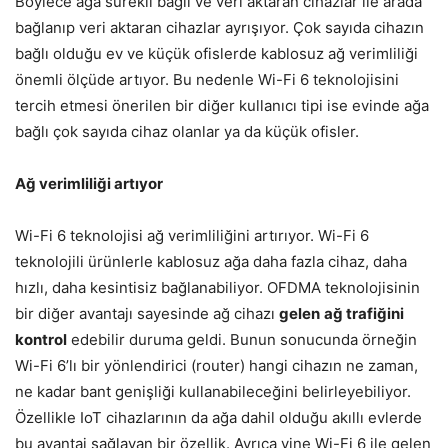
Böylece ağa sürekli bağlı ve veri aktaran cihazlar ile arada
bağlanıp veri aktaran cihazlar ayrışıyor. Çok sayıda cihazın
bağlı olduğu ev ve küçük ofislerde kablosuz ağ verimliliği
önemli ölçüde artıyor. Bu nedenle Wi-Fi 6 teknolojisini
tercih etmesi önerilen bir diğer kullanıcı tipi ise evinde ağa
bağlı çok sayıda cihaz olanlar ya da küçük ofisler.
Ağ verimliliği artıyor
Wi-Fi 6 teknolojisi ağ verimliliğini artırıyor. Wi-Fi 6
teknolojili ürünlerle kablosuz ağa daha fazla cihaz, daha
hızlı, daha kesintisiz bağlanabiliyor. OFDMA teknolojisinin
bir diğer avantajı sayesinde ağ cihazı
gelen
ağ trafiğini
kontrol
edebilir duruma geldi. Bunun sonucunda örneğin
Wi-Fi 6’lı bir yönlendirici (router) hangi cihazın ne zaman,
ne kadar bant genişliği kullanabileceğini belirleyebiliyor.
Özellikle IoT cihazlarının da ağa dahil olduğu akıllı evlerde
bu avantaj sağlayan bir özellik. Ayrıca yine Wi-Fi 6 ile gelen