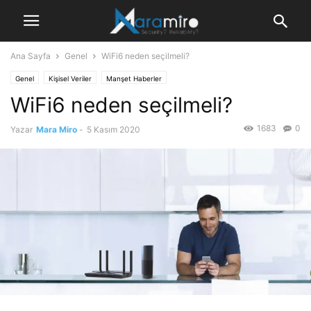
Ana Sayfa
Genel
WiFi6 neden seçilmeli?
Genel
Kişisel Veriler
Manşet Haberler
WiFi6 neden seçilmeli?
1683
0
Yazar
Mara Miro
-
5 Kasım 2020