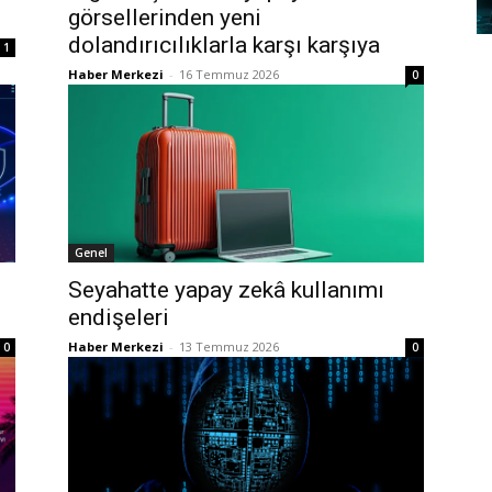
görsellerinden yeni
dolandırıcılıklarla karşı karşıya
1
Haber Merkezi
-
16 Temmuz 2026
0
Genel
Seyahatte yapay zekâ kullanımı
endişeleri
Haber Merkezi
-
13 Temmuz 2026
0
0