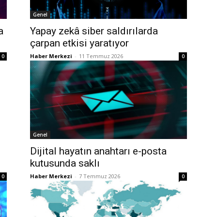
Genel
a
Yapay zekâ siber saldırılarda
çarpan etkisi yaratıyor
Haber Merkezi
-
11 Temmuz 2026
0
0
Genel
0
Dijital hayatın anahtarı e-posta
kutusunda saklı
Haber Merkezi
-
7 Temmuz 2026
0
0