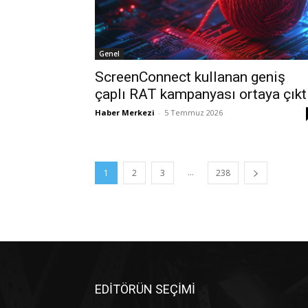
Genel
ScreenConnect kullanan geniş
çaplı RAT kampanyası ortaya çıkt
Haber Merkezi
-
5 Temmuz 2026
...
1
2
3
238
EDİTÖRÜN SEÇİMİ