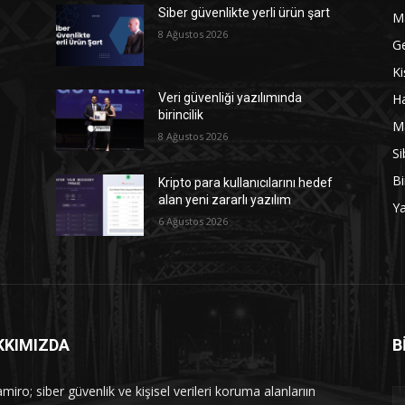
Siber güvenlikte yerli ürün şart
M
8 Ağustos 2026
G
Ki
Ha
Veri güvenliği yazılımında
birincilik
M
8 Ağustos 2026
Si
Bi
Kripto para kullanıcılarını hedef
alan yeni zararlı yazılım
Y
6 Ağustos 2026
KKIMIZDA
B
iro; siber güvenlik ve kişisel verileri koruma alanlarıın