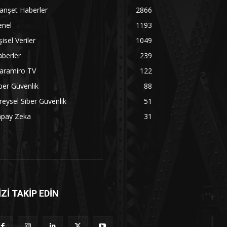
anşet Haberler
2866
enel
1193
şisel Veriler
1049
berler
239
aramiro TV
122
ber Güvenlik
88
reysel Siber Güvenlik
51
apay Zeka
31
İZİ TAKİP EDİN