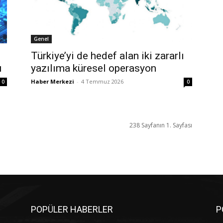
Genel
Türkiye’yi de hedef alan iki zararlı
ı
yazılıma küresel operasyon
Haber Merkezi
-
4 Temmuz 2026
0
0
238 Sayfanın 1. Sayfası
POPÜLER HABERLER
P