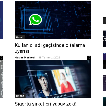
Genel
Kullanıcı adı geçişinde oltalama
uyarısı
Haber Merkezi
-
18 Temmuz 2026
0
0
Finans
Sigorta şirketleri yapay zekâ