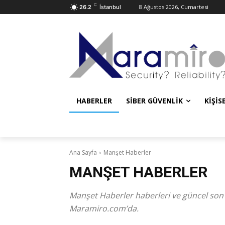
C
8 Ağustos 2026, Cumartesi
26.2
İstanbul
HABERLER
SIBER GÜVENLIK
KIŞIS
Ana Sayfa
Manşet Haberler
MANŞET HABERLER
Manşet Haberler haberleri ve güncel son da
Maramiro.com’da.