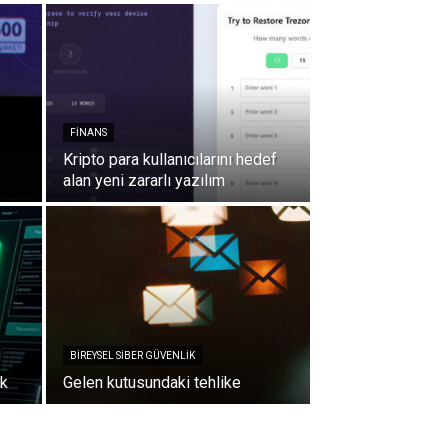
FINANS
Kripto para kullanıcılarını hedef
alan yeni zararlı yazılım
BIREYSEL SIBER GÜVENLIK
ik
Gelen kutusundaki tehlike