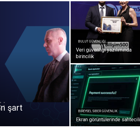
BULUT GÜVENLIĞI
Veri güvenliği yazılımında
birincilik
ün şart
BIREYSEL SIBER GÜVENLIK
Ekran görüntülerinde sahtecil