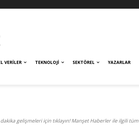
EL VERILER
TEKNOLOJI
SEKTÖREL
YAZARLAR
kika gelişmeleri için tıklayın! Manşet Haberler ile ilgili tüm