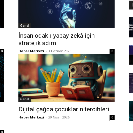
Genel
İnsan odaklı yapay zekâ için
stratejik adım
Haber Merkezi
-
1 Haziran 2026
0
0
Genel
Dijital çağda çocukların tercihleri
Haber Merkezi
-
29 Nisan 2026
0
0