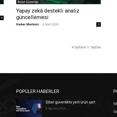
Bulut Güvenliği
Yapay zekâ destekli analiz
güncellemesi
0
Haber Merkezi
-
6 Mart 2026
0
4 Sayfanın 1. Sayfası
POPÜLER HABERLER
P
Siber güvenlikte yerli ürün şart
M
8 Ağustos 2026
G