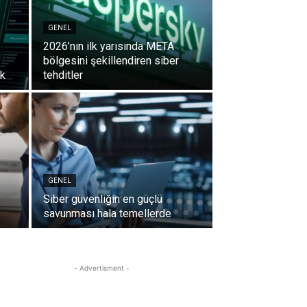
GENEL
2026’nın ilk yarısında META
bölgesini şekillendiren siber
ik
tehditler
GENEL
Siber güvenliğin en güçlü
savunması hala temellerde
- Advertisment -