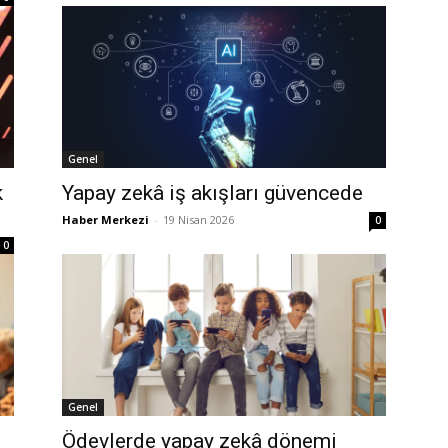
Genel
k
Yapay zekâ iş akışları güvencede
Haber Merkezi
-
19 Nisan 2026
0
0
Genel
Ödevlerde yapay zekâ dönemi