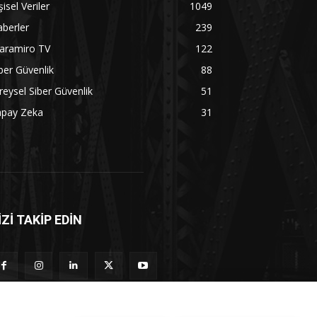
şisel Veriler
1049
berler
239
aramiro TV
122
ber Güvenlik
88
reysel Siber Güvenlik
51
apay Zeka
31
İZİ TAKİP EDİN