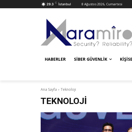
C
8 Ağustos 2026, Cumartesi
29.3
İstanbul
HABERLER
SIBER GÜVENLIK
KIŞIS
Ana Sayfa
Teknoloji
TEKNOLOJI