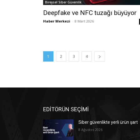
Bireysel Siber Güvenlik
Deepfake ve NFC tuzağı büyüyor
Haber Merkezi
-
8 Mart 2026
1
2
3
4
EDİTÖRÜN SEÇİMİ
Siber güvenlikte yerli ürün şart
8 Ağustos 2026