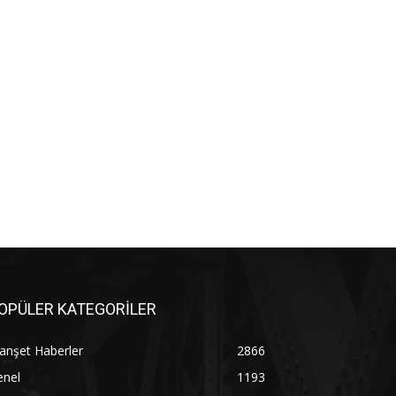
OPÜLER KATEGORİLER
anşet Haberler
2866
enel
1193