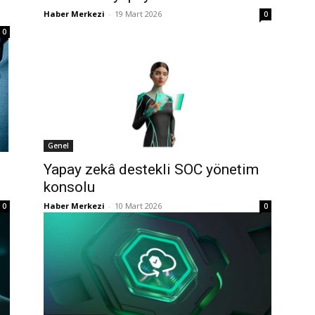
Haber Merkezi
-
19 Mart 2026
0
0
Genel
Yapay zekâ destekli SOC yönetim
konsolu
Haber Merkezi
-
10 Mart 2026
0
0