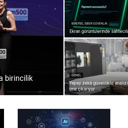
BIREYSEL SIBER GÜVENLIK
Ekran görüntülerinde sahtecil
 birincilik
GENEL
Yapay zekâ güvenlikte analizi
öne çıkarıyor