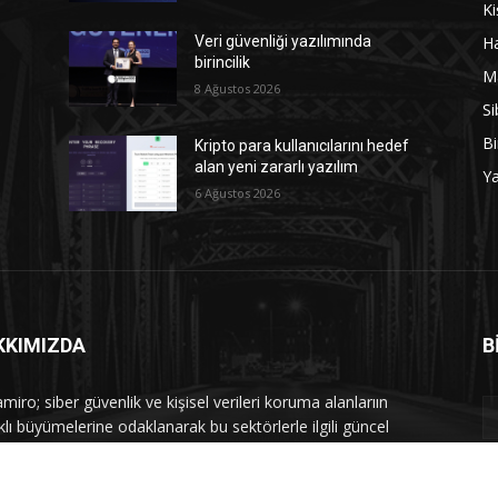
Ki
Ha
Veri güvenliği yazılımında
birincilik
M
8 Ağustos 2026
Si
Bi
Kripto para kullanıcılarını hedef
alan yeni zararlı yazılım
Y
6 Ağustos 2026
KKIMIZDA
B
iro; siber güvenlik ve kişisel verileri koruma alanlarıın
klı büyümelerine odaklanarak bu sektörlerle ilgili güncel
 ve analizler hazırlayıp yayınlayan bir haber sitesidir.