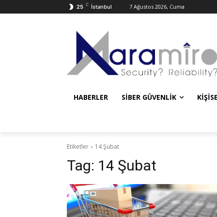
C
7 Ağustos 2026, Cuma
25
İstanbul
HABERLER
SIBER GÜVENLIK
KIŞIS
Etiketler
14 Şubat
Tag:
14 Şubat