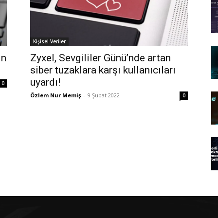
Kişisel Veriler
in
Zyxel, Sevgililer Günü’nde artan
siber tuzaklara karşı kullanıcıları
uyardı!
0
Özlem Nur Memiş
-
9 Şubat 2022
0