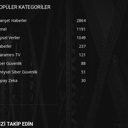
OPÜLER KATEGORİLER
anşet Haberler
2864
enel
1191
şisel Veriler
1049
berler
237
aramiro TV
121
ber Güvenlik
88
reysel Siber Güvenlik
51
apay Zeka
30
İZİ TAKİP EDİN