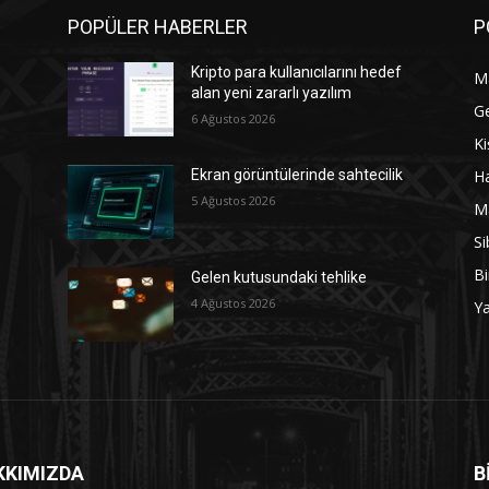
POPÜLER HABERLER
P
Kripto para kullanıcılarını hedef
M
alan yeni zararlı yazılım
G
6 Ağustos 2026
Ki
Ha
Ekran görüntülerinde sahtecilik
5 Ağustos 2026
M
Si
Bi
Gelen kutusundaki tehlike
4 Ağustos 2026
Y
KKIMIZDA
B