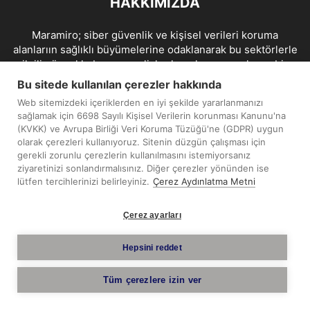
HAKKIMIZDA
Maramiro; siber güvenlik ve kişisel verileri koruma
alanlarıın sağlıklı büyümelerine odaklanarak bu sektörlerle
ilgili güncel haber ve analizler hazırlayıp yayınlayan bir
haber sitesidir.
Bu sitede kullanılan çerezler hakkında
Web sitemizdeki içeriklerden en iyi şekilde yararlanmanızı
İletişim:
maramiro@sentezmedya.com.tr
sağlamak için 6698 Sayılı Kişisel Verilerin korunması Kanunu'na
(KVKK) ve Avrupa Birliği Veri Koruma Tüzüğü'ne (GDPR) uygun
olarak çerezleri kullanıyoruz. Sitenin düzgün çalışması için
BIZI TAKIP EDIN
gerekli zorunlu çerezlerin kullanılmasını istemiyorsanız
ziyaretinizi sonlandırmalısınız. Diğer çerezler yönünden ise
lütfen tercihlerinizi belirleyiniz.
Çerez Aydınlatma Metni
Çerez ayarları
Telif Hakkı © 2019 - 2026 Sentez Medya Limited. Tüm hakları
Hepsini reddet
saklıdır.
Tüm çerezlere izin ver