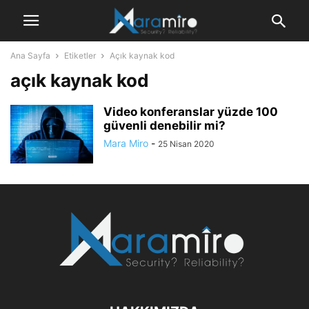
Ana Sayfa
Etiketler
Açık kaynak kod
açık kaynak kod
Video konferanslar yüzde 100
güvenli denebilir mi?
Mara Miro
-
25 Nisan 2020