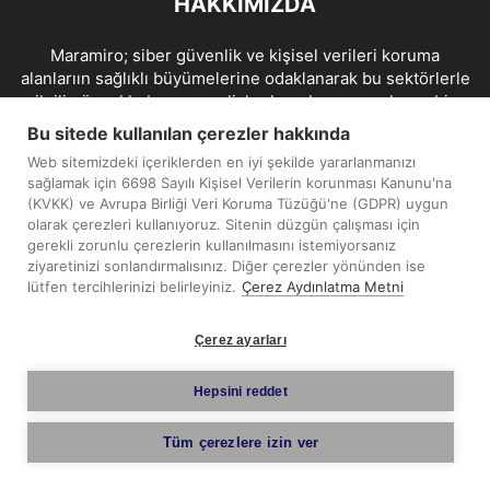
HAKKIMIZDA
Maramiro; siber güvenlik ve kişisel verileri koruma
alanlarıın sağlıklı büyümelerine odaklanarak bu sektörlerle
ilgili güncel haber ve analizler hazırlayıp yayınlayan bir
haber sitesidir.
Bu sitede kullanılan çerezler hakkında
Web sitemizdeki içeriklerden en iyi şekilde yararlanmanızı
İletişim:
maramiro@sentezmedya.com.tr
sağlamak için 6698 Sayılı Kişisel Verilerin korunması Kanunu'na
(KVKK) ve Avrupa Birliği Veri Koruma Tüzüğü'ne (GDPR) uygun
olarak çerezleri kullanıyoruz. Sitenin düzgün çalışması için
BIZI TAKIP EDIN
gerekli zorunlu çerezlerin kullanılmasını istemiyorsanız
ziyaretinizi sonlandırmalısınız. Diğer çerezler yönünden ise
lütfen tercihlerinizi belirleyiniz.
Çerez Aydınlatma Metni
Çerez ayarları
Telif Hakkı © 2019 - 2026 Sentez Medya Limited. Tüm hakları
Hepsini reddet
saklıdır.
Tüm çerezlere izin ver