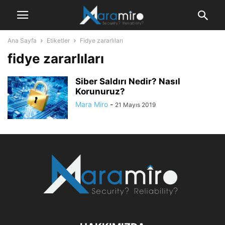
Ana Sayfa
Etiketler
Fidye zararlıları
fidye zararlıları
Siber Saldırı Nedir? Nasıl
Korunuruz?
Mara Miro
-
21 Mayıs 2019