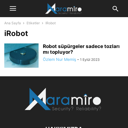
Ana Sayfa
Etiketler
IRobot
iRobot
Robot süpürgeler sadece tozları
mı topluyor?
Özlem Nur Memiş
-
1 Eylül 2023