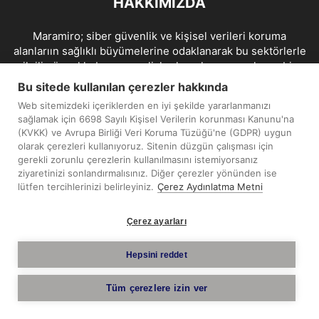
HAKKIMIZDA
Maramiro; siber güvenlik ve kişisel verileri koruma
alanlarıın sağlıklı büyümelerine odaklanarak bu sektörlerle
ilgili güncel haber ve analizler hazırlayıp yayınlayan bir
haber sitesidir.
Bu sitede kullanılan çerezler hakkında
Web sitemizdeki içeriklerden en iyi şekilde yararlanmanızı
İletişim:
maramiro@sentezmedya.com.tr
sağlamak için 6698 Sayılı Kişisel Verilerin korunması Kanunu'na
(KVKK) ve Avrupa Birliği Veri Koruma Tüzüğü'ne (GDPR) uygun
olarak çerezleri kullanıyoruz. Sitenin düzgün çalışması için
BIZI TAKIP EDIN
gerekli zorunlu çerezlerin kullanılmasını istemiyorsanız
ziyaretinizi sonlandırmalısınız. Diğer çerezler yönünden ise
lütfen tercihlerinizi belirleyiniz.
Çerez Aydınlatma Metni
Çerez ayarları
Telif Hakkı © 2019 - 2026 Sentez Medya Limited. Tüm hakları
Hepsini reddet
saklıdır.
Tüm çerezlere izin ver