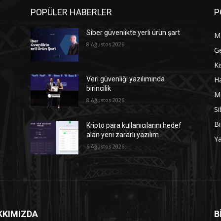
POPÜLER HABERLER
P
Siber güvenlikte yerli ürün şart
M
8 Ağustos 2026
G
Ki
Ha
Veri güvenliği yazılımında
birincilik
M
8 Ağustos 2026
Si
Bi
Kripto para kullanıcılarını hedef
alan yeni zararlı yazılım
Y
6 Ağustos 2026
KKIMIZDA
B