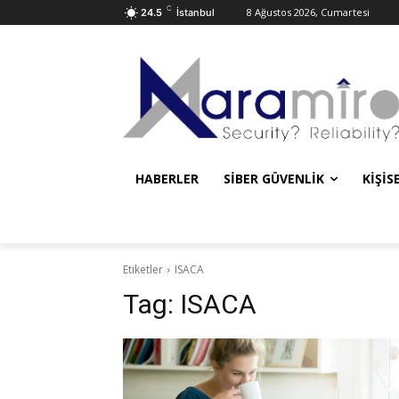
C
8 Ağustos 2026, Cumartesi
24.5
İstanbul
HABERLER
SIBER GÜVENLIK
KIŞIS
Etiketler
ISACA
Tag:
ISACA