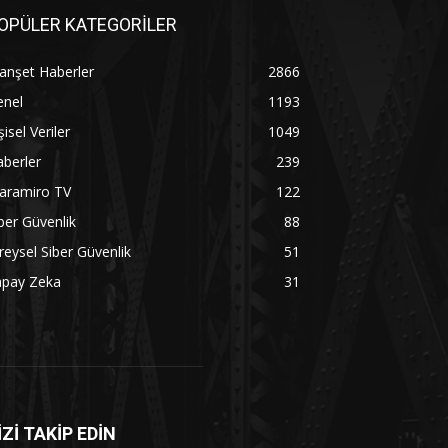
OPÜLER KATEGORİLER
anşet Haberler
2866
enel
1193
şisel Veriler
1049
berler
239
aramiro TV
122
ber Güvenlik
88
reysel Siber Güvenlik
51
apay Zeka
31
İZİ TAKİP EDİN