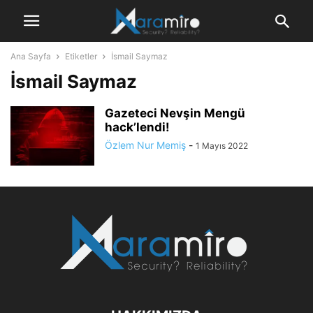
Ana Sayfa
Etiketler
İsmail Saymaz
İsmail Saymaz
Gazeteci Nevşin Mengü
hack’lendi!
Özlem Nur Memiş
-
1 Mayıs 2022