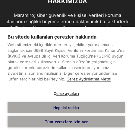
HAKKIMIZDA
Maramiro; siber güvenlik ve kişisel verileri koruma
alanlarıın sağlıklı büyümelerine odaklanarak bu sektörlerle
ilgili güncel haber ve analizler hazırlayıp yayınlayan bir
haber sitesidir.
Bu sitede kullanılan çerezler hakkında
Web sitemizdeki içeriklerden en iyi şekilde yararlanmanızı
İletişim:
maramiro@sentezmedya.com.tr
sağlamak için 6698 Sayılı Kişisel Verilerin korunması Kanunu'na
(KVKK) ve Avrupa Birliği Veri Koruma Tüzüğü'ne (GDPR) uygun
olarak çerezleri kullanıyoruz. Sitenin düzgün çalışması için
BIZI TAKIP EDIN
gerekli zorunlu çerezlerin kullanılmasını istemiyorsanız
ziyaretinizi sonlandırmalısınız. Diğer çerezler yönünden ise
lütfen tercihlerinizi belirleyiniz.
Çerez Aydınlatma Metni
Çerez ayarları
Telif Hakkı © 2019 - 2026 Sentez Medya Limited. Tüm hakları
Hepsini reddet
saklıdır.
Tüm çerezlere izin ver