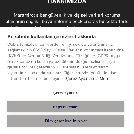
HAKKIMIZDA
Maramiro; siber güvenlik ve kişisel verileri koruma
alanlarıın sağlıklı büyümelerine odaklanarak bu sektörlerle
ilgili güncel haber ve analizler hazırlayıp yayınlayan bir
haber sitesidir.
Bu sitede kullanılan çerezler hakkında
Web sitemizdeki içeriklerden en iyi şekilde yararlanmanızı
İletişim:
maramiro@sentezmedya.com.tr
sağlamak için 6698 Sayılı Kişisel Verilerin korunması Kanunu'na
(KVKK) ve Avrupa Birliği Veri Koruma Tüzüğü'ne (GDPR) uygun
olarak çerezleri kullanıyoruz. Sitenin düzgün çalışması için
BIZI TAKIP EDIN
gerekli zorunlu çerezlerin kullanılmasını istemiyorsanız
ziyaretinizi sonlandırmalısınız. Diğer çerezler yönünden ise
lütfen tercihlerinizi belirleyiniz.
Çerez Aydınlatma Metni
Çerez ayarları
Telif Hakkı © 2019 - 2026 Sentez Medya Limited. Tüm hakları
Hepsini reddet
saklıdır.
Tüm çerezlere izin ver