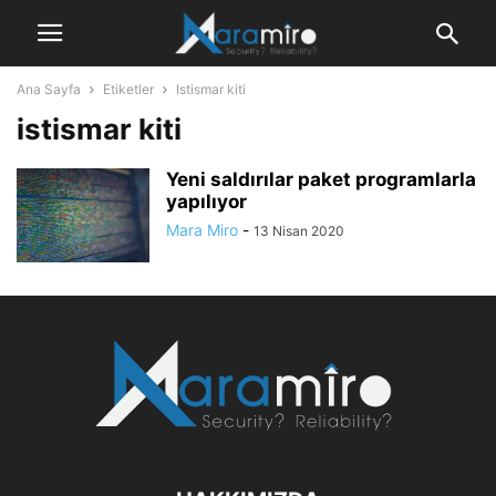
Ana Sayfa
Etiketler
Istismar kiti
istismar kiti
Yeni saldırılar paket programlarla
yapılıyor
Mara Miro
-
13 Nisan 2020