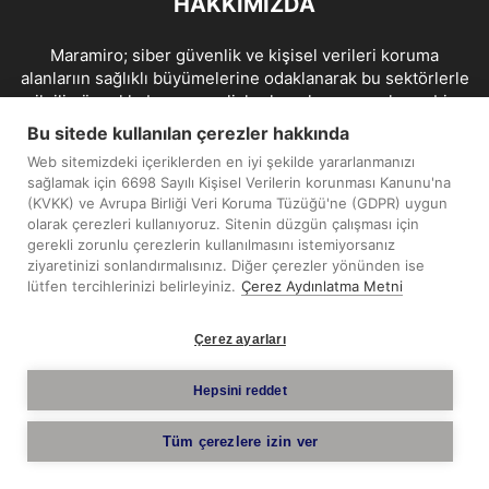
HAKKIMIZDA
Maramiro; siber güvenlik ve kişisel verileri koruma
alanlarıın sağlıklı büyümelerine odaklanarak bu sektörlerle
ilgili güncel haber ve analizler hazırlayıp yayınlayan bir
haber sitesidir.
Bu sitede kullanılan çerezler hakkında
Web sitemizdeki içeriklerden en iyi şekilde yararlanmanızı
İletişim:
maramiro@sentezmedya.com.tr
sağlamak için 6698 Sayılı Kişisel Verilerin korunması Kanunu'na
(KVKK) ve Avrupa Birliği Veri Koruma Tüzüğü'ne (GDPR) uygun
olarak çerezleri kullanıyoruz. Sitenin düzgün çalışması için
BIZI TAKIP EDIN
gerekli zorunlu çerezlerin kullanılmasını istemiyorsanız
ziyaretinizi sonlandırmalısınız. Diğer çerezler yönünden ise
lütfen tercihlerinizi belirleyiniz.
Çerez Aydınlatma Metni
Çerez ayarları
Telif Hakkı © 2019 - 2026 Sentez Medya Limited. Tüm hakları
Hepsini reddet
saklıdır.
Tüm çerezlere izin ver