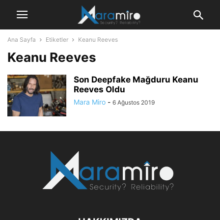
Ana Sayfa
Etiketler
Keanu Reeves
Keanu Reeves
Son Deepfake Mağduru Keanu
Reeves Oldu
Mara Miro
-
6 Ağustos 2019