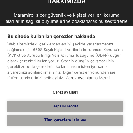
HAKKIMIZDA
Maramiro; siber güvenlik ve kişisel verileri koruma
alanlarıın sağlıklı büyümelerine odaklanarak bu sektörlerle
ilgili güncel haber ve analizler hazırlayıp yayınlayan bir
haber sitesidir.
Bu sitede kullanılan çerezler hakkında
Web sitemizdeki içeriklerden en iyi şekilde yararlanmanızı
İletişim:
maramiro@sentezmedya.com.tr
sağlamak için 6698 Sayılı Kişisel Verilerin korunması Kanunu'na
(KVKK) ve Avrupa Birliği Veri Koruma Tüzüğü'ne (GDPR) uygun
olarak çerezleri kullanıyoruz. Sitenin düzgün çalışması için
BIZI TAKIP EDIN
gerekli zorunlu çerezlerin kullanılmasını istemiyorsanız
ziyaretinizi sonlandırmalısınız. Diğer çerezler yönünden ise
lütfen tercihlerinizi belirleyiniz.
Çerez Aydınlatma Metni
Çerez ayarları
Telif Hakkı © 2019 - 2026 Sentez Medya Limited. Tüm hakları
Hepsini reddet
saklıdır.
Tüm çerezlere izin ver