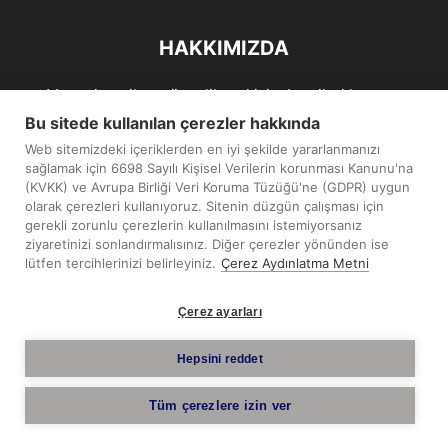
HAKKIMIZDA
Maramiro; siber güvenlik ve kişisel verileri koruma
alanlarıın sağlıklı büyümelerine odaklanarak bu sektörlerle
Bu sitede kullanılan çerezler hakkında
ilgili güncel haber ve analizler hazırlayıp yayınlayan bir
Web sitemizdeki içeriklerden en iyi şekilde yararlanmanızı
haber sitesidir.
sağlamak için 6698 Sayılı Kişisel Verilerin korunması Kanunu'na
(KVKK) ve Avrupa Birliği Veri Koruma Tüzüğü'ne (GDPR) uygun
İletişim:
maramiro@sentezmedya.com.tr
olarak çerezleri kullanıyoruz. Sitenin düzgün çalışması için
gerekli zorunlu çerezlerin kullanılmasını istemiyorsanız
ziyaretinizi sonlandırmalısınız. Diğer çerezler yönünden ise
BIZI TAKIP EDIN
lütfen tercihlerinizi belirleyiniz.
Çerez Aydınlatma Metni
Çerez ayarları
Hepsini reddet
Telif Hakkı © 2019 - 2026 Sentez Medya Limited. Tüm hakları
Tüm çerezlere izin ver
saklıdır.