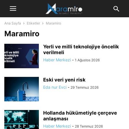
Ana Sayfa
Etiketler
Maramiro
Maramiro
Yerli ve milli teknolojiye öncelik
verilmeli
Haber Merkezi
-
1 Ağustos 2026
Eski veri yeni risk
Eda nur Evci
-
29 Temmuz 2026
Hollanda hükümetiyle çerçeve
anlaşması
Haber Merkezi
-
28 Temmuz 2026