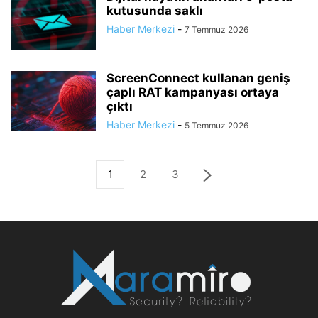
kutusunda saklı
Haber Merkezi
-
7 Temmuz 2026
ScreenConnect kullanan geniş
çaplı RAT kampanyası ortaya
çıktı
Haber Merkezi
-
5 Temmuz 2026
1
2
3