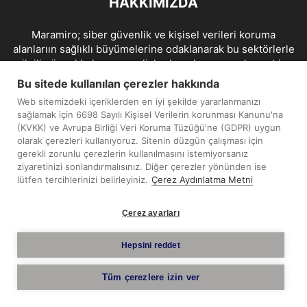
HAKKIMIZDA
Maramiro; siber güvenlik ve kişisel verileri koruma
alanlarıın sağlıklı büyümelerine odaklanarak bu sektörlerle
ilgili güncel haber ve analizler hazırlayıp yayınlayan bir
haber sitesidir.
Bu sitede kullanılan çerezler hakkında
Web sitemizdeki içeriklerden en iyi şekilde yararlanmanızı
İletişim:
maramiro@sentezmedya.com.tr
sağlamak için 6698 Sayılı Kişisel Verilerin korunması Kanunu'na
(KVKK) ve Avrupa Birliği Veri Koruma Tüzüğü'ne (GDPR) uygun
olarak çerezleri kullanıyoruz. Sitenin düzgün çalışması için
BIZI TAKIP EDIN
gerekli zorunlu çerezlerin kullanılmasını istemiyorsanız
ziyaretinizi sonlandırmalısınız. Diğer çerezler yönünden ise
lütfen tercihlerinizi belirleyiniz.
Çerez Aydınlatma Metni
Çerez ayarları
Telif Hakkı © 2019 - 2026 Sentez Medya Limited. Tüm hakları
Hepsini reddet
saklıdır.
Tüm çerezlere izin ver