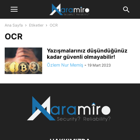
Ana Sayfa
Etiketler
OCR
OCR
Yazışmalarınız düşündüğünüz
kadar güvenli olmayabilir!
Özlem Nur Memiş
-
19 Mart 2023