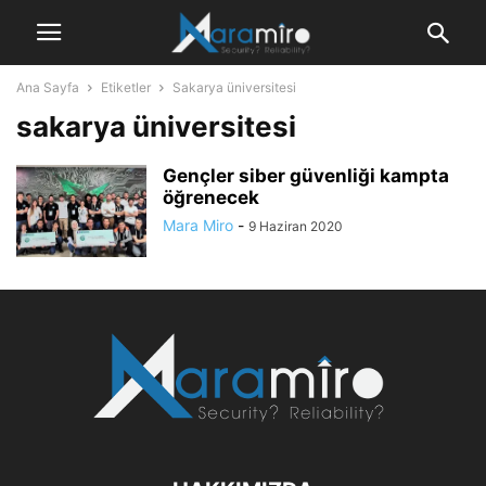
Ana Sayfa
Etiketler
Sakarya üniversitesi
sakarya üniversitesi
Gençler siber güvenliği kampta
öğrenecek
Mara Miro
-
9 Haziran 2020