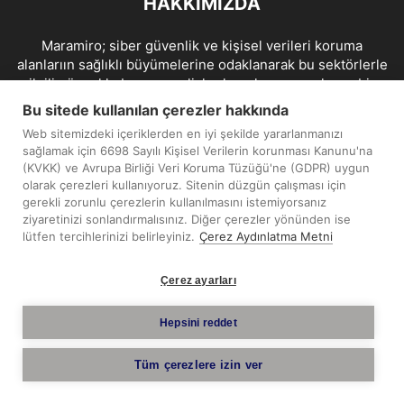
HAKKIMIZDA
Maramiro; siber güvenlik ve kişisel verileri koruma
alanlarıın sağlıklı büyümelerine odaklanarak bu sektörlerle
ilgili güncel haber ve analizler hazırlayıp yayınlayan bir
haber sitesidir.
Bu sitede kullanılan çerezler hakkında
Web sitemizdeki içeriklerden en iyi şekilde yararlanmanızı
İletişim:
maramiro@sentezmedya.com.tr
sağlamak için 6698 Sayılı Kişisel Verilerin korunması Kanunu'na
(KVKK) ve Avrupa Birliği Veri Koruma Tüzüğü'ne (GDPR) uygun
olarak çerezleri kullanıyoruz. Sitenin düzgün çalışması için
BIZI TAKIP EDIN
gerekli zorunlu çerezlerin kullanılmasını istemiyorsanız
ziyaretinizi sonlandırmalısınız. Diğer çerezler yönünden ise
lütfen tercihlerinizi belirleyiniz.
Çerez Aydınlatma Metni
Çerez ayarları
Telif Hakkı © 2019 - 2026 Sentez Medya Limited. Tüm hakları
Hepsini reddet
saklıdır.
Tüm çerezlere izin ver