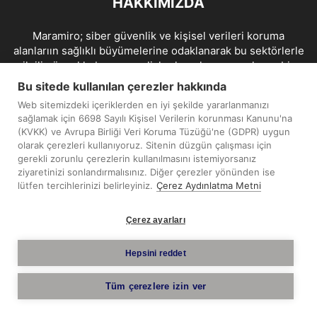
HAKKIMIZDA
Maramiro; siber güvenlik ve kişisel verileri koruma
alanlarıın sağlıklı büyümelerine odaklanarak bu sektörlerle
ilgili güncel haber ve analizler hazırlayıp yayınlayan bir
haber sitesidir.
Bu sitede kullanılan çerezler hakkında
Web sitemizdeki içeriklerden en iyi şekilde yararlanmanızı
İletişim:
maramiro@sentezmedya.com.tr
sağlamak için 6698 Sayılı Kişisel Verilerin korunması Kanunu'na
(KVKK) ve Avrupa Birliği Veri Koruma Tüzüğü'ne (GDPR) uygun
olarak çerezleri kullanıyoruz. Sitenin düzgün çalışması için
BIZI TAKIP EDIN
gerekli zorunlu çerezlerin kullanılmasını istemiyorsanız
ziyaretinizi sonlandırmalısınız. Diğer çerezler yönünden ise
lütfen tercihlerinizi belirleyiniz.
Çerez Aydınlatma Metni
Çerez ayarları
Telif Hakkı © 2019 - 2026 Sentez Medya Limited. Tüm hakları
Hepsini reddet
saklıdır.
Tüm çerezlere izin ver