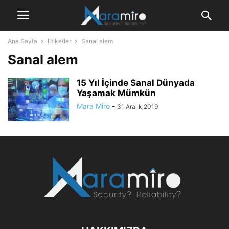
Ana Sayfa
Etiketler
Sanal alem
Sanal alem
15 Yıl İçinde Sanal Dünyada
Yaşamak Mümkün
Mara Miro
-
31 Aralık 2019