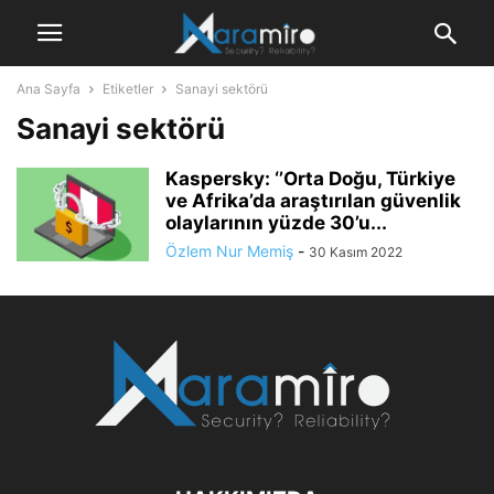
Ana Sayfa
Etiketler
Sanayi sektörü
Sanayi sektörü
Kaspersky: ‘’Orta Doğu, Türkiye
ve Afrika’da araştırılan güvenlik
olaylarının yüzde 30’u...
Özlem Nur Memiş
-
30 Kasım 2022