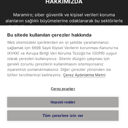
HAKKIMIZDA
Maramiro; siber güvenlik ve kişisel verileri koruma
alanlarıın sağlıklı büyümelerine odaklanarak bu sektörlerle
ilgili güncel haber ve analizler hazırlayıp yayınlayan bir
haber sitesidir.
Bu sitede kullanılan çerezler hakkında
Web sitemizdeki içeriklerden en iyi şekilde yararlanmanızı
İletişim:
maramiro@sentezmedya.com.tr
sağlamak için 6698 Sayılı Kişisel Verilerin korunması Kanunu'na
(KVKK) ve Avrupa Birliği Veri Koruma Tüzüğü'ne (GDPR) uygun
olarak çerezleri kullanıyoruz. Sitenin düzgün çalışması için
BIZI TAKIP EDIN
gerekli zorunlu çerezlerin kullanılmasını istemiyorsanız
ziyaretinizi sonlandırmalısınız. Diğer çerezler yönünden ise
lütfen tercihlerinizi belirleyiniz.
Çerez Aydınlatma Metni
Çerez ayarları
Telif Hakkı © 2019 - 2026 Sentez Medya Limited. Tüm hakları
Hepsini reddet
saklıdır.
Tüm çerezlere izin ver