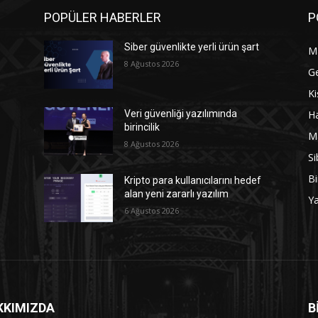
POPÜLER HABERLER
P
Siber güvenlikte yerli ürün şart
M
8 Ağustos 2026
G
Ki
Ha
Veri güvenliği yazılımında
birincilik
M
8 Ağustos 2026
Si
Bi
Kripto para kullanıcılarını hedef
alan yeni zararlı yazılım
Y
6 Ağustos 2026
KKIMIZDA
B