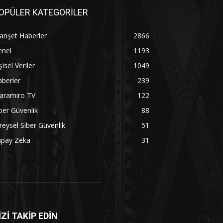
OPÜLER KATEGORİLER
anşet Haberler
2866
enel
1193
şisel Veriler
1049
berler
239
aramiro TV
122
ber Güvenlik
88
reysel Siber Güvenlik
51
apay Zeka
31
İZİ TAKİP EDİN