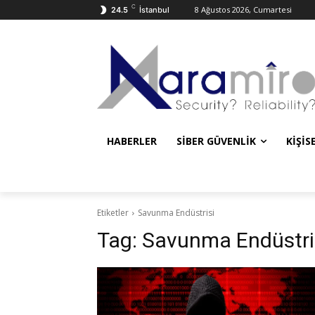
C
8 Ağustos 2026, Cumartesi
24.5
İstanbul
HABERLER
SIBER GÜVENLIK
KIŞIS
Etiketler
Savunma Endüstrisi
Tag:
Savunma Endüstri