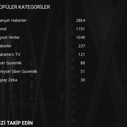
OPÜLER KATEGORİLER
anşet Haberler
2864
enel
1191
şisel Veriler
1049
berler
237
aramiro TV
121
ber Güvenlik
88
reysel Siber Güvenlik
51
apay Zeka
30
İZİ TAKİP EDİN