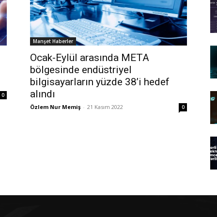
Manşet Haberler
Ocak-Eylül arasında META
bölgesinde endüstriyel
bilgisayarların yüzde 38’i hedef
alındı
0
Özlem Nur Memiş
-
21 Kasım 2022
0