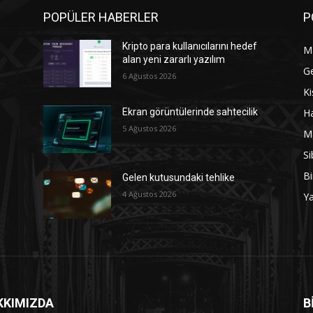
POPÜLER HABERLER
P
Kripto para kullanıcılarını hedef
M
alan yeni zararlı yazılım
G
6 Ağustos 2026
Ki
Ha
Ekran görüntülerinde sahtecilik
5 Ağustos 2026
M
Si
Bi
Gelen kutusundaki tehlike
4 Ağustos 2026
Y
KKIMIZDA
B