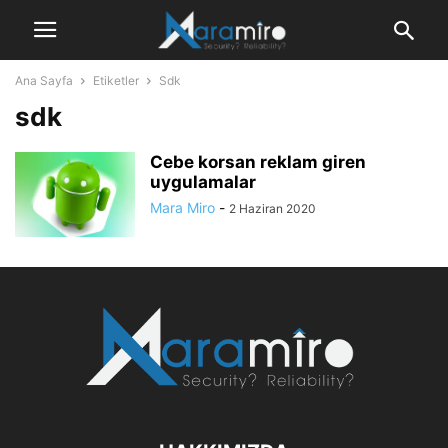
Ana Sayfa
Etiketler
Sdk
sdk
Cebe korsan reklam giren
uygulamalar
Mara Miro
-
2 Haziran 2020