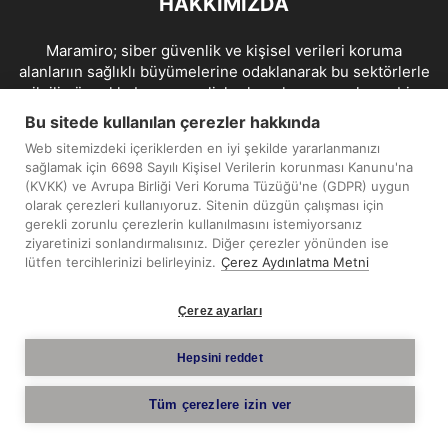
HAKKIMIZDA
Maramiro; siber güvenlik ve kişisel verileri koruma
alanlarıın sağlıklı büyümelerine odaklanarak bu sektörlerle
ilgili güncel haber ve analizler hazırlayıp yayınlayan bir
haber sitesidir.
Bu sitede kullanılan çerezler hakkında
Web sitemizdeki içeriklerden en iyi şekilde yararlanmanızı
İletişim:
maramiro@sentezmedya.com.tr
sağlamak için 6698 Sayılı Kişisel Verilerin korunması Kanunu'na
(KVKK) ve Avrupa Birliği Veri Koruma Tüzüğü'ne (GDPR) uygun
olarak çerezleri kullanıyoruz. Sitenin düzgün çalışması için
BIZI TAKIP EDIN
gerekli zorunlu çerezlerin kullanılmasını istemiyorsanız
ziyaretinizi sonlandırmalısınız. Diğer çerezler yönünden ise
lütfen tercihlerinizi belirleyiniz.
Çerez Aydınlatma Metni
Çerez ayarları
Telif Hakkı © 2019 - 2026 Sentez Medya Limited. Tüm hakları
Hepsini reddet
saklıdır.
Tüm çerezlere izin ver