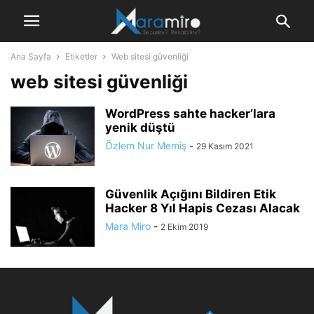
Ana Sayfa
Etiketler
Web sitesi güvenliği
web sitesi güvenliği
WordPress sahte hacker’lara
yenik düştü
Özlem Nur Memiş
-
29 Kasım 2021
Güvenlik Açığını Bildiren Etik
Hacker 8 Yıl Hapis Cezası Alacak
Mara Miro
-
2 Ekim 2019