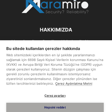
HAKKIMIZDA
Maramiro; siber güvenlik ve kişisel verileri koruma
alanlarıın sağlıklı büyümelerine odaklanarak bu sektörlerle
Bu sitede kullanılan çerezler hakkında
ilgili güncel haber ve analizler hazırlayıp yayınlayan bir
Web sitemizdeki içeriklerden en iyi şekilde yararlanmanızı
haber sitesidir.
sağlamak için 6698 Sayılı Kişisel Verilerin korunması Kanunu'na
(KVKK) ve Avrupa Birliği Veri Koruma Tüzüğü'ne (GDPR) uygun
İletişim:
maramiro@sentezmedya.com.tr
olarak çerezleri kullanıyoruz. Sitenin düzgün çalışması için
gerekli zorunlu çerezlerin kullanılmasını istemiyorsanız
ziyaretinizi sonlandırmalısınız. Diğer çerezler yönünden ise
BIZI TAKIP EDIN
lütfen tercihlerinizi belirleyiniz.
Çerez Aydınlatma Metni
Çerez ayarları
Hepsini reddet