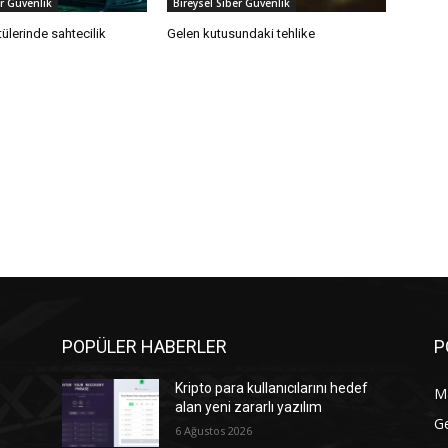
er Güvenlik
Bireysel Siber Güvenlik
ülerinde sahtecilik
Gelen kutusundaki tehlike
POPÜLER HABERLER
P
Kripto para kullanıcılarını hedef
M
alan yeni zararlı yazılım
G
6 Ağustos 2026