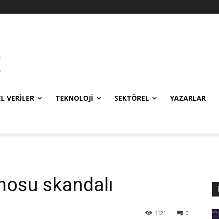
EL VERILER
TEKNOLOJI
SEKTÖREL
YAZARLAR
nosu skandalı
1121
0