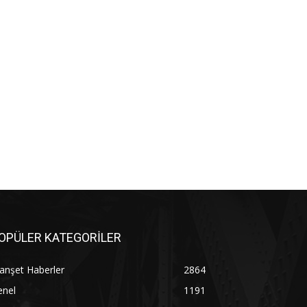
OPÜLER KATEGORİLER
anşet Haberler
2864
enel
1191