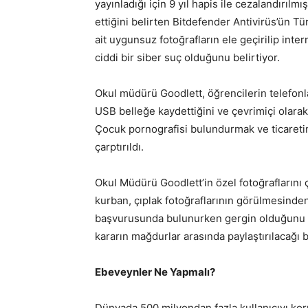
yayınladığı için 9 yıl hapis ile cezalandırılm
ettiğini belirten Bitdefender Antivirüs’ün 
ait uygunsuz fotoğrafların ele geçirilip inte
ciddi bir siber suç olduğunu belirtiyor.
Okul müdürü Goodlett, öğrencilerin telefonlar
USB belleğe kaydettiğini ve çevrimiçi olarak 
Çocuk pornografisi bulundurmak ve ticareti
çarptırıldı.
Okul Müdürü Goodlett’in özel fotoğraflarını ç
kurban, çıplak fotoğraflarının görülmesinden 
başvurusunda bulunurken gergin olduğunu s
kararın mağdurlar arasında paylaştırılacağı bi
Ebeveynler Ne Yapmalı?
Dünyada 500 milyondan fazla kullanıcıyı ko