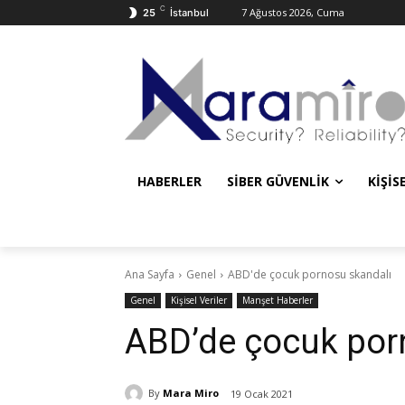
C
7 Ağustos 2026, Cuma
25
İstanbul
HABERLER
SIBER GÜVENLIK
KIŞIS
Ana Sayfa
Genel
ABD'de çocuk pornosu skandalı
Genel
Kişisel Veriler
Manşet Haberler
ABD’de çocuk por
By
Mara Miro
19 Ocak 2021