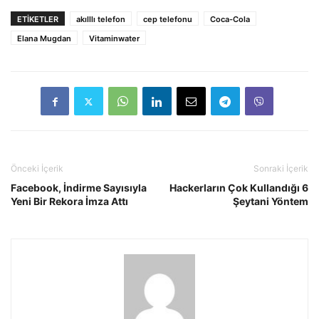
ETIKETLER
akılllı telefon
cep telefonu
Coca-Cola
Elana Mugdan
Vitaminwater
Önceki İçerik
Sonraki İçerik
Facebook, İndirme Sayısıyla
Hackerların Çok Kullandığı 6
Yeni Bir Rekora İmza Attı
Şeytani Yöntem