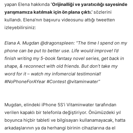
yapan Elena hakkında
‘Orijinalliği ve yaratıcılığı sayesinde
yarışmamıza katılmak için ön plana çıktı.’
sözlerini
kullandı. Elena’nın başvuru videosunu attığı tweetten
izleyebilirsiniz:
Elana A. Mugdan
@dragonspleen: “
The time I spend on my
phone can be put to better use. Life would improve! I’d
finish writing my 5-book fantasy novel series, get back in
shape, & reconnect with old friends. But don’t take my
word for it – watch my infomercial testimonial!
#NoPhoneForAYear #Contest @vitaminwater”
Mugdan, elindeki iPhone 5S’i Vitaminwater tarafından
verilen kapaklı bir telefonla değiştiriyor. Önümüzdeki yıl
boyunca hiçbir tableti ve bilgisayarı kullanamayacak, hatta
arkadaşlarının ya da herhangi birinin cihazlarına da el