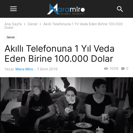
Ana Sayfa
Genel
Akıllı Telefonuna 1 Yıl Veda Eden Birine 100.000
Dolar
Genel
Akıllı Telefonuna 1 Yıl Veda
Eden Birine 100.000 Dolar
1009
0
Yazar
Mara Miro
-
7 Ekim 2019