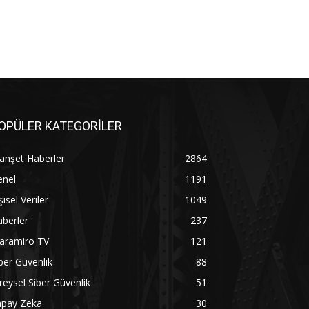
OPÜLER KATEGORİLER
anşet Haberler
2864
enel
1191
şisel Veriler
1049
berler
237
aramiro TV
121
ber Güvenlik
88
reysel Siber Güvenlik
51
apay Zeka
30