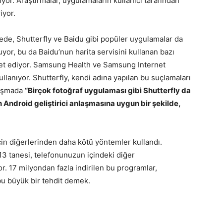
or. Araştırmalar, uygulamaların kullanıcı tarafından
iyor.
ede, Shutterfly ve Baidu gibi popüler uygulamalar da
luyor, bu da Baidu’nun harita servisini kullanan bazı
şaret ediyor. Samsung Health ve Samsung Internet
ullanıyor. Shutterfly, kendi adına yapılan bu suçlamaları
nuşmada
“Birçok fotoğraf uygulaması gibi Shutterfly da
in Android geliştirici anlaşmasına uygun bir şekilde,
çin diğerlerinden daha kötü yöntemler kullandı.
13 tanesi, telefonunuzun içindeki diğer
r. 17 milyondan fazla indirilen bu programlar,
bu büyük bir tehdit demek.