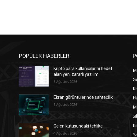
POPÜLER HABERLER
P
Kripto para kullanıcılarını hedef
M
alan yeni zararlı yazılım
G
6 Ağustos 2026
Ki
Ha
Ekran görüntülerinde sahtecilik
5 Ağustos 2026
M
Si
Bi
Gelen kutusundaki tehlike
4 Ağustos 2026
Y