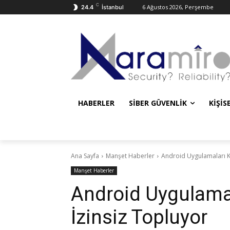
C
6 Ağustos 2026, Perşembe
24.4
İstanbul
HABERLER
SIBER GÜVENLIK
KIŞIS
Ana Sayfa
Manşet Haberler
Android Uygulamaları Kul
Manşet Haberler
Android Uygulamala
İzinsiz Topluyor