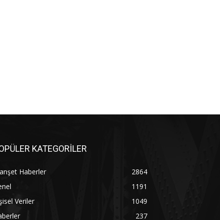
OPÜLER KATEGORİLER
anşet Haberler
2864
enel
1191
şisel Veriler
1049
berler
237