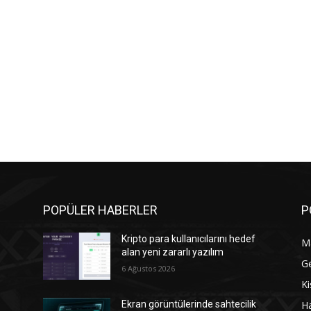
POPÜLER HABERLER
P
Kripto para kullanıcılarını hedef
M
alan yeni zararlı yazılım
G
6 Ağustos 2026
Ki
Ha
Ekran görüntülerinde sahtecilik