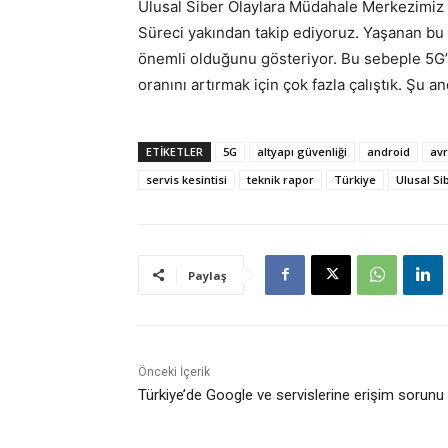
Ulusal Siber Olaylara Müdahale Merkezimiz G
Süreci yakından takip ediyoruz. Yaşanan bu ke
önemli olduğunu gösteriyor. Bu sebeple 5G’
oranını artırmak için çok fazla çalıştık. Şu a
ETİKETLER
5G
altyapı güvenliği
android
av
servis kesintisi
teknik rapor
Türkiye
Ulusal S
Paylaş
Önceki İçerik
Türkiye’de Google ve servislerine erişim sorunu