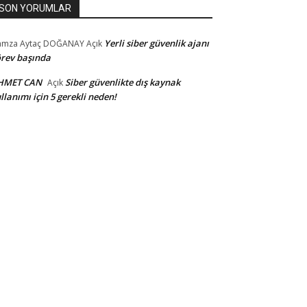
SON YORUMLAR
Yerli siber güvenlik ajanı
amza Aytaç DOĞANAY
Açık
rev başında
HMET CAN
Siber güvenlikte dış kaynak
Açık
llanımı için 5 gerekli neden!