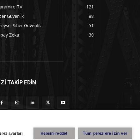
aramiro TV
121
ber Güvenlik
88
reysel Siber Güvenlik
51
apay Zeka
30
İZİ TAKİP EDİN
Tüm çerezlere izin ver
erez ayarları
Hepsini reddet