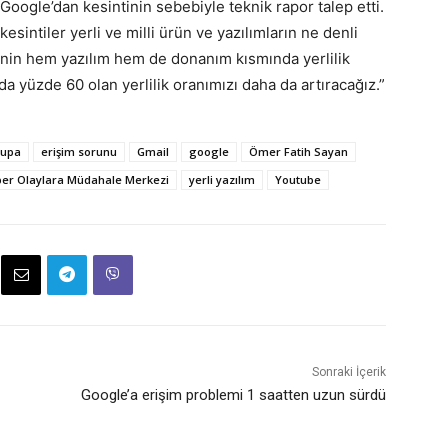
oogle’dan kesintinin sebebiyle teknik rapor talep etti.
sintiler yerli ve milli ürün ve yazılımların ne denli
nin hem yazılım hem de donanım kısmında yerlilik
nda yüzde 60 olan yerlilik oranımızı daha da artıracağız.”
rupa
erişim sorunu
Gmail
google
Ömer Fatih Sayan
iber Olaylara Müdahale Merkezi
yerli yazılım
Youtube
Sonraki İçerik
Google’a erişim problemi 1 saatten uzun sürdü