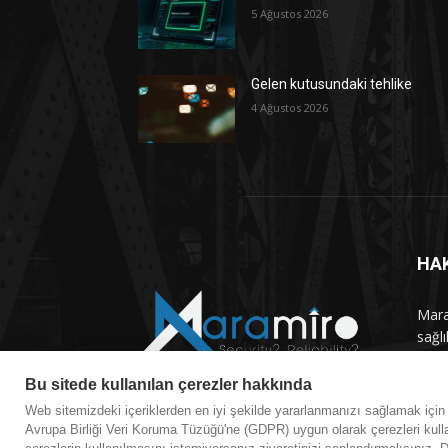
5 Ağustos 2026
Gelen kutusundaki tehlike
4 Ağustos 2026
HA
Maram
sağlı
haber
Bu sitede kullanılan çerezler hakkında
Bizi
Web sitemizdeki içeriklerden en iyi şekilde yararlanmanızı sağlamak içi
Avrupa Birliği Veri Koruma Tüzüğü'ne (GDPR) uygun olarak çerezleri kulla