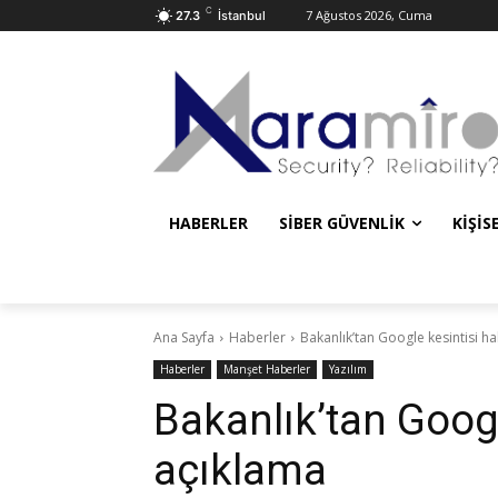
C
7 Ağustos 2026, Cuma
27.3
İstanbul
HABERLER
SIBER GÜVENLIK
KIŞIS
Ana Sayfa
Haberler
Bakanlık’tan Google kesintisi h
Haberler
Manşet Haberler
Yazılım
Bakanlık’tan Goog
açıklama