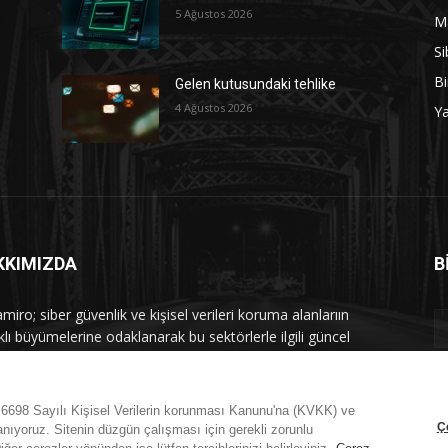
5 Ağustos 2026
M
Si
Bi
Gelen kutusundaki tehlike
4 Ağustos 2026
Y
KKIMIZDA
B
iro; siber güvenlik ve kişisel verileri koruma alanlarıın
klı büyümelerine odaklanarak bu sektörlerle ilgili güncel
 ve analizler hazırlayıp yayınlayan bir haber sitesidir.
mle iletişime geçin:
maramiro@sentezmedya.com.tr
n 6698 Sayılı Kişisel Verilerin korunması Kanunu'na (KVKK) ve
Ç
nıyoruz. Sitenin düzgün çalışması için gerekli zorunlu