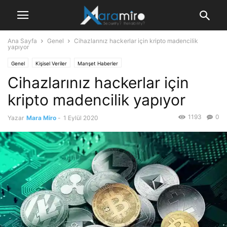
Ana Sayfa
Genel
Cihazlarınız hackerlar için kripto madencilik
yapıyor
Genel
Kişisel Veriler
Manşet Haberler
Cihazlarınız hackerlar için
kripto madencilik yapıyor
1193
0
Yazar
Mara Miro
-
1 Eylül 2020