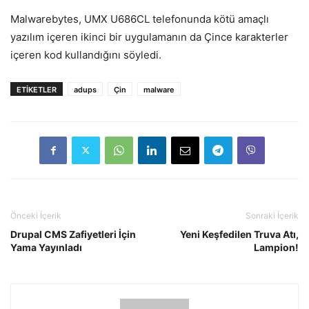
Malwarebytes, UMX U686CL telefonunda kötü amaçlı
yazılım içeren ikinci bir uygulamanın da Çince karakterler
içeren kod kullandığını söyledi.
ETIKETLER
adups
Çin
malware
Önceki İçerik
Sonraki İçerik
Drupal CMS Zafiyetleri İçin
Yeni Keşfedilen Truva Atı,
Yama Yayınladı
Lampion!