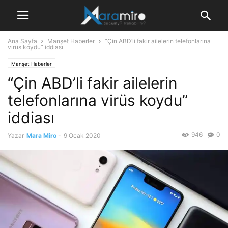
Ana Sayfa
Manşet Haberler
“Çin ABD’li fakir ailelerin telefonlarına
virüs koydu” iddiası
Manşet Haberler
“Çin ABD’li fakir ailelerin
telefonlarına virüs koydu”
iddiası
946
0
Yazar
Mara Miro
-
9 Ocak 2020