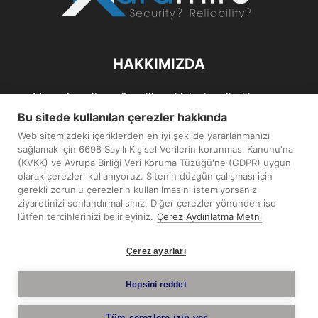
HAKKIMIZDA
Maramiro; siber güvenlik ve kişisel verileri koruma
alanlarıın sağlıklı büyümelerine odaklanarak bu sektörlerle
Bu sitede kullanılan çerezler hakkında
ilgili güncel haber ve analizler hazırlayıp yayınlayan bir
Web sitemizdeki içeriklerden en iyi şekilde yararlanmanızı
haber sitesidir.
sağlamak için 6698 Sayılı Kişisel Verilerin korunması Kanunu'na
(KVKK) ve Avrupa Birliği Veri Koruma Tüzüğü'ne (GDPR) uygun
İletişim:
maramiro@sentezmedya.com.tr
olarak çerezleri kullanıyoruz. Sitenin düzgün çalışması için
gerekli zorunlu çerezlerin kullanılmasını istemiyorsanız
ziyaretinizi sonlandırmalısınız. Diğer çerezler yönünden ise
BIZI TAKIP EDIN
lütfen tercihlerinizi belirleyiniz.
Çerez Aydınlatma Metni
Çerez ayarları
Hepsini reddet
Telif Hakkı © 2019 - 2026 Sentez Medya Limited. Tüm hakları
Tüm çerezlere izin ver