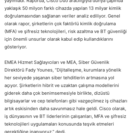
yayımladı. Raporda, Cisco Duo aracılığıyla dünya çapında
yaklaşık 50 milyon farklı cihazda yapılan 13 milyar kimlik
doğrulamasından sağlanan veriler analiz ediliyor. Genel
olarak rapor, şirketlerin çok faktörlü kimlik doğrulama
(MFA) ve şifresiz teknolojileri, risk azaltma ve BT güvenliği
için önemli unsurlar olarak kabul edip kullandıklarını
gösteriyor.
EMEA Hizmet Sağlayıcıları ve MEA, Siber Güvenlik
Direktörü Fady Younes, “Dijitalleşme, kurumlara yönelik
her seviyede yaşanan siber tehditlerin artmasına yol
açıyor. Şirketlerin hibrit ve uzaktan çalışma modellerini
giderek daha çok benimsemesiyle birlikte, dizüstü
bilgisayarlar ve cep telefonları gibi vazgeçilmez iş cihazları
artık eskisinden daha savunmasız hale geldi. Cisco olarak,
iş dünyasının ve BT liderlerinin çalışanları, MFA ve şifresiz
teknolojileri uygulamaları konusunda teşvik etmeleri
gerektiğine inanıyoruz.” dedi.