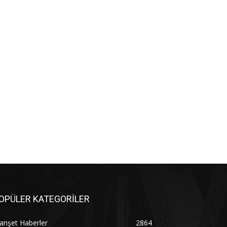
OPÜLER KATEGORİLER
anşet Haberler
2864