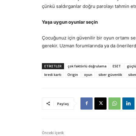
çünkü saldırganlar doğru parolayı tahmin etse
Yaşa uygun oyunlar seçin
Çocuğunuz için güvenilir bir oyun ortamı se
gerekir. Uzman forumlarında ya da önerilerde,
ETİKETLER
çok faktörlü doğrulama
ESET
güçlü
kredi kartı
Origin
oyun
siber güvenlik
sibe
Paylaş
Önceki İçerik