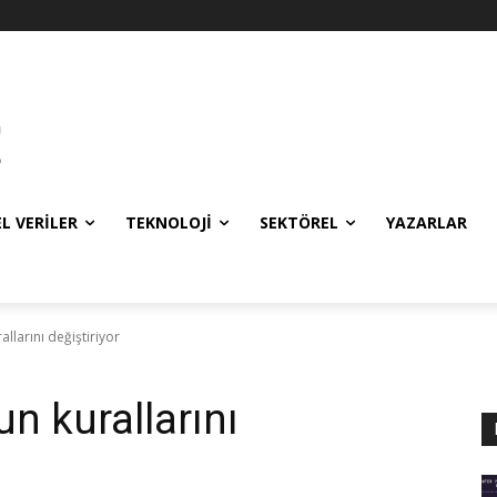
EL VERILER
TEKNOLOJI
SEKTÖREL
YAZARLAR
allarını değiştiriyor
un kurallarını