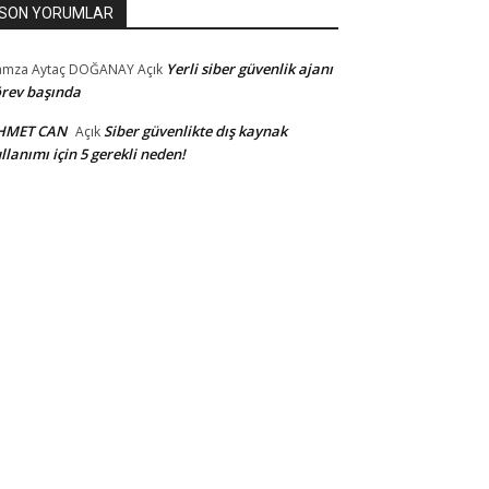
SON YORUMLAR
Yerli siber güvenlik ajanı
amza Aytaç DOĞANAY
Açık
rev başında
HMET CAN
Siber güvenlikte dış kaynak
Açık
llanımı için 5 gerekli neden!