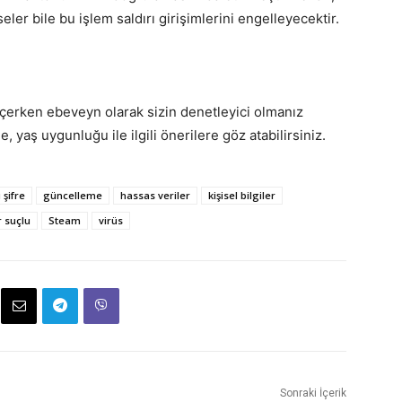
ler bile bu işlem saldırı girişimlerini engelleyecektir.
çerken ebeveyn olarak sizin denetleyici olmanız
 yaş uygunluğu ile ilgili önerilere göz atabilirsiniz.
 şifre
güncelleme
hassas veriler
kişisel bilgiler
r suçlu
Steam
virüs
Sonraki İçerik