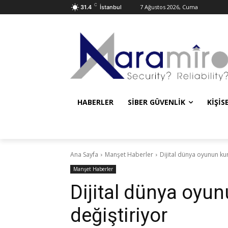
C
7 Ağustos 2026, Cuma
31.4
İstanbul
HABERLER
SIBER GÜVENLIK
KIŞIS
Ana Sayfa
Manşet Haberler
Dijital dünya oyunun kur
Manşet Haberler
Dijital dünya oyun
değiştiriyor