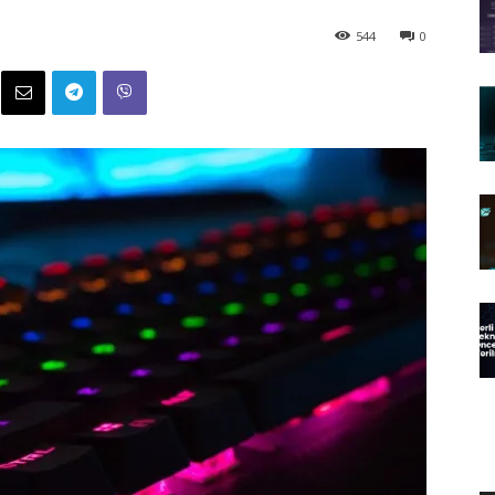
544
0