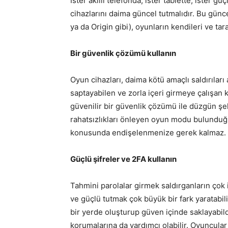
İster akıllı telefonda, ister tablette, ister g
cihazlarını daima güncel tutmalıdır. Bu günc
ya da Origin gibi), oyunların kendileri ve tara
Bir güvenlik çözümü kullanın
Oyun cihazları, daima kötü amaçlı saldırıları a
saptayabilen ve zorla içeri girmeye çalışan k
güvenilir bir güvenlik çözümü ile düzgün ş
rahatsızlıkları önleyen oyun modu bulundu
konusunda endişelenmenize gerek kalmaz.
Güçlü şifreler ve 2FA kullanın
Tahmini parolalar girmek saldırganların çok 
ve güçlü tutmak çok büyük bir fark yaratabilir
bir yerde oluşturup güven içinde saklayabildi
korumalarına da yardımcı olabilir. Oyuncular 