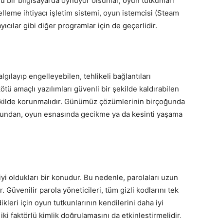
üçlü bir bilgisayarda oynuyor olsunlar, oyun tutkunları
elleme ihtiyacı işletim sistemi, oyun istemcisi (Steam
yıcılar gibi diğer programlar için de geçerlidir.
lgılayıp engelleyebilen, tehlikeli bağlantıları
ötü amaçlı yazılımları güvenli bir şekilde kaldırabilen
ekilde korunmalıdır. Günümüz çözümlerinin birçoğunda
ğundan, oyun esnasında gecikme ya da kesinti yaşama
iyi oldukları bir konudur. Bu nedenle, parolaları uzun
. Güvenilir parola yöneticileri, tüm gizli kodlarını tek
kleri için oyun tutkunlarının kendilerini daha iyi
iki faktörlü kimlik doğrulamasını da etkinleştirmelidir,