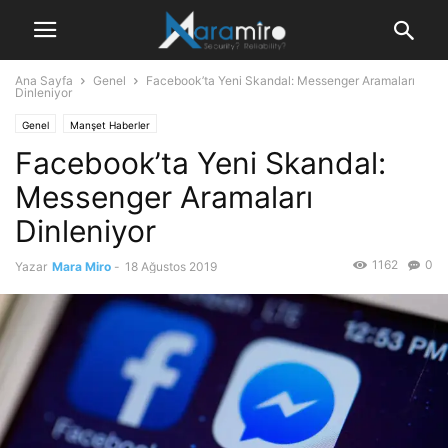
Ana Sayfa
Genel
Facebook’ta Yeni Skandal: Messenger Aramaları
Dinleniyor
Genel
Manşet Haberler
Facebook’ta Yeni Skandal:
Messenger Aramaları
Dinleniyor
1162
0
Yazar
Mara Miro
-
18 Ağustos 2019