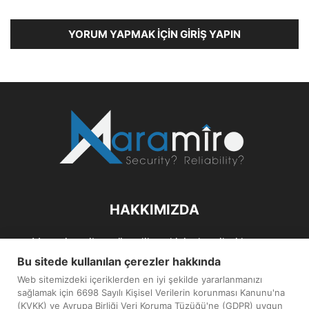
YORUM YAPMAK İÇIN GIRIŞ YAPIN
HAKKIMIZDA
Maramiro; siber güvenlik ve kişisel verileri koruma
alanlarıın sağlıklı büyümelerine odaklanarak bu sektörlerle
Bu sitede kullanılan çerezler hakkında
ilgili güncel haber ve analizler hazırlayıp yayınlayan bir
Web sitemizdeki içeriklerden en iyi şekilde yararlanmanızı
haber sitesidir.
sağlamak için 6698 Sayılı Kişisel Verilerin korunması Kanunu'na
(KVKK) ve Avrupa Birliği Veri Koruma Tüzüğü'ne (GDPR) uygun