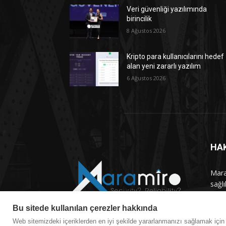
Veri güvenliği yazılımında
birincilik
8 Ağustos 2026
Kripto para kullanıcılarını hedef
alan yeni zararlı yazılım
6 Ağustos 2026
HA
Maram
sağlı
haber
Bu sitede kullanılan çerezler hakkında
Bizi
Web sitemizdeki içeriklerden en iyi şekilde yararlanmanızı sağlamak içi