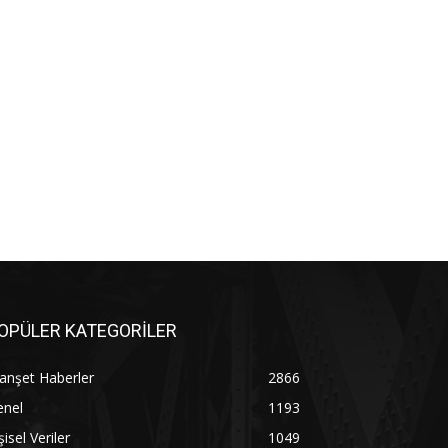
OPÜLER KATEGORİLER
anşet Haberler
2866
enel
1193
şisel Veriler
1049