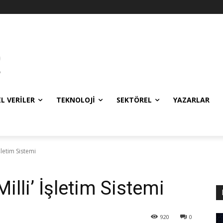
EL VERILER
TEKNOLOJI
SEKTÖREL
YAZARLAR
şletim Sistemi
illi’ İşletim Sistemi
920
0