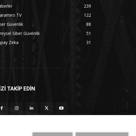
berler
239
aramiro TV
122
ber Güvenlik
88
reysel Siber Güvenlik
51
apay Zeka
31
İZİ TAKİP EDİN