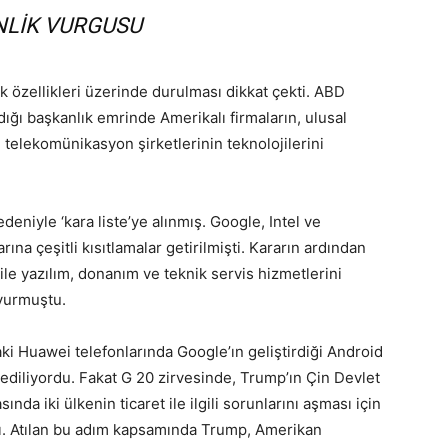
LİK VURGUSU
k özellikleri üzerinde durulması dikkat çekti. ABD
ğı başkanlık emrinde Amerikalı firmaların, ulusal
cı telekomünikasyon şirketlerinin teknolojilerini
eniyle ‘kara liste’ye alınmış. Google, Intel ve
rına çeşitli kısıtlamalar getirilmişti. Kararın ardından
ile yazılım, donanım ve teknik servis hizmetlerini
uyurmuştu.
ki Huawei telefonlarında Google’ın geliştirdiği Android
diliyordu. Fakat G 20 zirvesinde, Trump’ın Çin Devlet
nda iki ülkenin ticaret ile ilgili sorunlarını aşması için
ı. Atılan bu adım kapsamında Trump, Amerikan