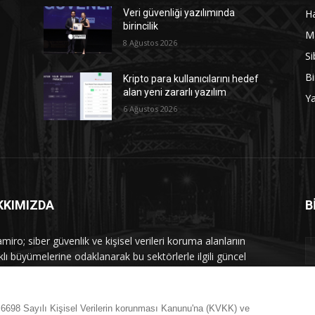
Ha
Veri güvenliği yazılımında
birincilik
M
8 Ağustos 2026
Si
Bi
Kripto para kullanıcılarını hedef
alan yeni zararlı yazılım
Y
6 Ağustos 2026
KKIMIZDA
B
iro; siber güvenlik ve kişisel verileri koruma alanlarıın
klı büyümelerine odaklanarak bu sektörlerle ilgili güncel
 ve analizler hazırlayıp yayınlayan bir haber sitesidir.
mle iletişime geçin:
maramiro@sentezmedya.com.tr
n 6698 Sayılı Kişisel Verilerin korunması Kanunu'na (KVKK) ve