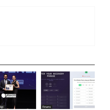
iği
Finans