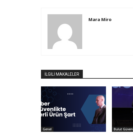
Mara Miro
İLGİLİ MAKALELER
Genel
Bulut Güvenl