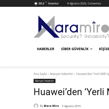
C
8 Ağustos 2026, Cumartesi
26.2
İstanbul
HABERLER
SIBER GÜVENLIK
KIŞIS
Ana Sayfa
Manşet Haberler
Huawei’den ‘Yerli Milli’ İ
Manşet Haberler
Huawei’den ‘Yerli M
By
Mara Miro
9 Ağustos 2019