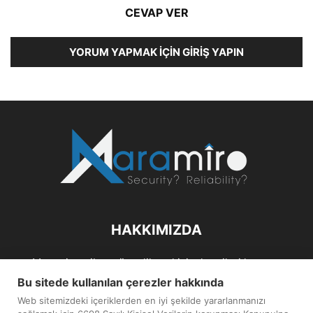
CEVAP VER
YORUM YAPMAK İÇIN GIRIŞ YAPIN
HAKKIMIZDA
Maramiro; siber güvenlik ve kişisel verileri koruma
alanlarıın sağlıklı büyümelerine odaklanarak bu sektörlerle
Bu sitede kullanılan çerezler hakkında
ilgili güncel haber ve analizler hazırlayıp yayınlayan bir
Web sitemizdeki içeriklerden en iyi şekilde yararlanmanızı
haber sitesidir.