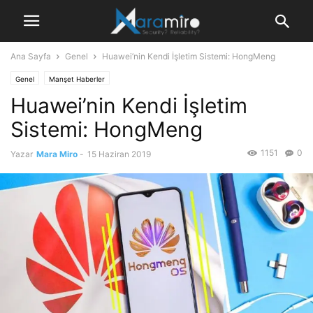
Ana Sayfa
Genel
Huawei’nin Kendi İşletim Sistemi: HongMeng
Genel
Manşet Haberler
Huawei’nin Kendi İşletim
Sistemi: HongMeng
1151
0
Yazar
Mara Miro
-
15 Haziran 2019