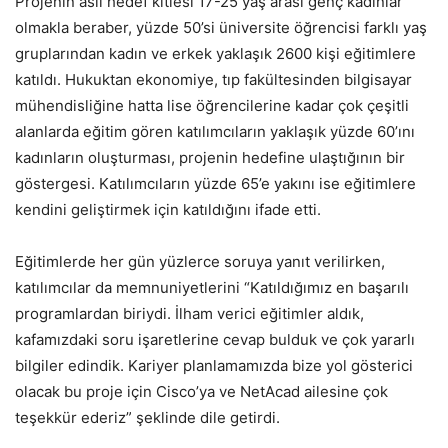
Projenin asıl hedef kitlesi 17-25 yaş arası genç kadınlar
olmakla beraber, yüzde 50’si üniversite öğrencisi farklı yaş
gruplarından kadın ve erkek yaklaşık 2600 kişi eğitimlere
katıldı. Hukuktan ekonomiye, tıp fakültesinden bilgisayar
mühendisliğine hatta lise öğrencilerine kadar çok çeşitli
alanlarda eğitim gören katılımcıların yaklaşık yüzde 60’ını
kadınların oluşturması, projenin hedefine ulaştığının bir
göstergesi. Katılımcıların yüzde 65’e yakını ise eğitimlere
kendini geliştirmek için katıldığını ifade etti.
Eğitimlerde her gün yüzlerce soruya yanıt verilirken,
katılımcılar da memnuniyetlerini “Katıldığımız en başarılı
programlardan biriydi. İlham verici eğitimler aldık,
kafamızdaki soru işaretlerine cevap bulduk ve çok yararlı
bilgiler edindik. Kariyer planlamamızda bize yol gösterici
olacak bu proje için Cisco’ya ve NetAcad ailesine çok
teşekkür ederiz” şeklinde dile getirdi.