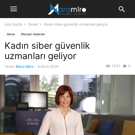
Ana Sayfa
Genel
Kadın siber güvenlik uzmanları geliyor
Genel
Manşet Haberler
Kadın siber güvenlik
uzmanları geliyor
1431
0
Yazar
Mara Miro
-
6 Ekim 2020