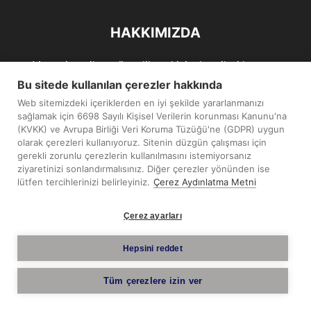
HAKKIMIZDA
Maramiro; siber güvenlik ve kişisel verileri koruma
alanlarıın sağlıklı büyümelerine odaklanarak bu sektörlerle
Bu sitede kullanılan çerezler hakkında
ilgili güncel haber ve analizler hazırlayıp yayınlayan bir
Web sitemizdeki içeriklerden en iyi şekilde yararlanmanızı
haber sitesidir.
sağlamak için 6698 Sayılı Kişisel Verilerin korunması Kanunu'na
(KVKK) ve Avrupa Birliği Veri Koruma Tüzüğü'ne (GDPR) uygun
İletişim:
maramiro@sentezmedya.com.tr
olarak çerezleri kullanıyoruz. Sitenin düzgün çalışması için
gerekli zorunlu çerezlerin kullanılmasını istemiyorsanız
ziyaretinizi sonlandırmalısınız. Diğer çerezler yönünden ise
BIZI TAKIP EDIN
lütfen tercihlerinizi belirleyiniz.
Çerez Aydınlatma Metni
Çerez ayarları
Hepsini reddet
Telif Hakkı © 2019 - 2026 Sentez Medya Limited. Tüm hakları
Tüm çerezlere izin ver
saklıdır.