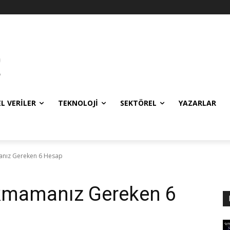
EL VERILER
TEKNOLOJI
SEKTÖREL
YAZARLAR
anız Gereken 6 Hesap
akmamanız Gereken 6