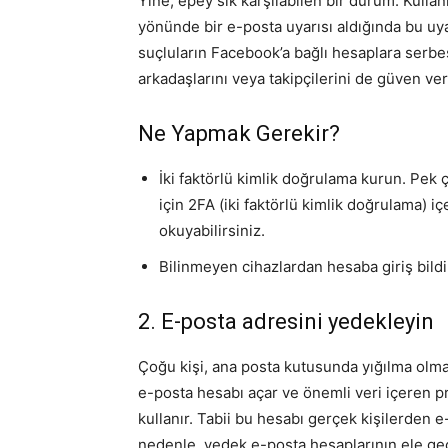
Yine, epey sık karşılabilen bir durum. Kullan
yönünde bir e-posta uyarısı aldığında bu uya
suçluların Facebook’a bağlı hesaplara serbe
arkadaşlarını veya takipçilerini de güven ver
Ne Yapmak Gerekir?
İki faktörlü kimlik doğrulama kurun. Pe
için 2FA (iki faktörlü kimlik doğrulama) i
okuyabilirsiniz.
Bilinmeyen cihazlardan hesaba giriş bildir
2. E-posta adresini yedekleyin
Çoğu kişi, ana posta kutusunda yığılma olmas
e-posta hesabı açar ve önemli veri içeren pr
kullanır. Tabii bu hesabı gerçek kişilerden e
nedenle, yedek e-posta hesaplarının ele ge