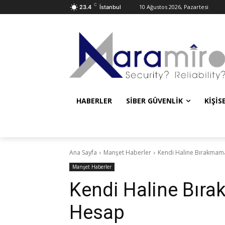
C
10 Ağustos 2026, Pazartesi
23.4
İstanbul
HABERLER
SIBER GÜVENLIK
KIŞIS
Ana Sayfa
Manşet Haberler
Kendi Haline Bırakmam
Manşet Haberler
Kendi Haline Bır
Hesap