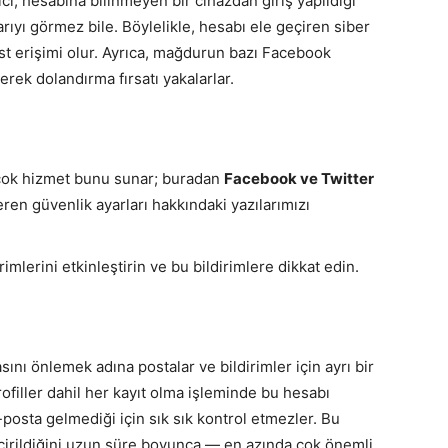
ıcı, hesabına bilinmeyen bir cihazdan giriş yapıldığı
rıyı görmez bile. Böylelikle, hesabı ele geçiren siber
st erişimi olur. Ayrıca, mağdurun bazı Facebook
erek dolandırma fırsatı yakalarlar.
k çok hizmet bunu sunar; buradan
Facebook ve Twitter
çeren güvenlik ayarları hakkındaki yazılarımızı
imlerini etkinleştirin ve bu bildirimlere dikkat edin.
ını önlemek adına postalar ve bildirimler için ayrı bir
ofiller dahil her kayıt olma işleminde bu hesabı
-posta gelmediği için sık sık kontrol etmezler. Bu
çirildiğini uzun süre boyunca — en azında çok önemli