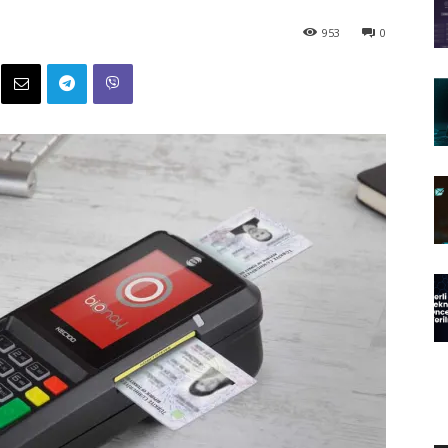
953
0