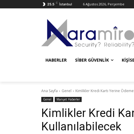
C
6 Ağustos 2026, Perşembe
25.5
İstanbul
HABERLER
SIBER GÜVENLIK
KIŞIS
Ana Sayfa
Genel
Kimlikler Kredi Kartı Yerine Ödeme
Genel
Manşet Haberler
Kimlikler Kredi Ka
Kullanılabilecek