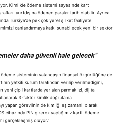
yor. Kimlikle ödeme sistemi sayesinde kart
fları, yurtdışına ödenen paralar tarih olabilir. Ayrıca
nda Türkiye’de pek çok yerel şirket faaliyete
imizi canlandırmaya katkı sunabilecek yeni bir sektör
emeler daha güvenli hale gelecek”
kle ödeme sisteminin vatandaşın finansal özgürlüğüne de
tının yetkili kurum tarafından verilip verilmediğini,
ı yeni çipli kartlarda yer alan parmak izi, dijital
 kullanarak 3-faktör kimlik doğrulama
ayı yapan görevlinin de kimliği eş zamanlı olarak
OS cihazında PIN girerek yaptığımız kartlı ödeme
mi gerçekleşmiş oluyor.”