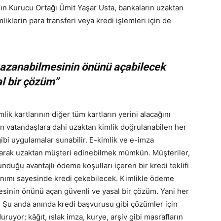
y’ın Kurucu Ortağı Ümit Yaşar Usta, bankaların uzaktan
iklerin para transferi veya kredi işlemleri için de
kazanabilmesinin önünü açabilecek
l bir çözüm”
ik kartlarının diğer tüm kartların yerini alacağını
n vatandaşlara dahi uzaktan kimlik doğrulanabilen her
gibi uygulamalar sunabilir. E-kimlik ve e-imza
olarak uzaktan müşteri edinebilmek mümkün. Müşteriler,
nduğu avantajlı ödeme koşulları içeren bir kredi teklifi
anımı sayesinde kredi çekebilecek. Kimlikle ödeme
esinin önünü açan güvenli ve yasal bir çözüm. Yani her
ak. Şu anda anında kredi başvurusu gibi çözümler için
uruyor; kâğıt, ıslak imza, kurye, arşiv gibi masrafların