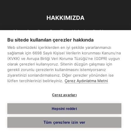
HAKKIMIZDA
Maramiro; siber güvenlik ve kişisel verileri koruma
alanlarıın sağlıklı büyümelerine odaklanarak bu sektörlerle
Bu sitede kullanılan çerezler hakkında
ilgili güncel haber ve analizler hazırlayıp yayınlayan bir
Web sitemizdeki içeriklerden en iyi şekilde yararlanmanızı
haber sitesidir.
sağlamak için 6698 Sayılı Kişisel Verilerin korunması Kanunu'na
(KVKK) ve Avrupa Birliği Veri Koruma Tüzüğü'ne (GDPR) uygun
İletişim:
maramiro@sentezmedya.com.tr
olarak çerezleri kullanıyoruz. Sitenin düzgün çalışması için
gerekli zorunlu çerezlerin kullanılmasını istemiyorsanız
ziyaretinizi sonlandırmalısınız. Diğer çerezler yönünden ise
BIZI TAKIP EDIN
lütfen tercihlerinizi belirleyiniz.
Çerez Aydınlatma Metni
Çerez ayarları
Hepsini reddet
Telif Hakkı © 2019 - 2026 Sentez Medya Limited. Tüm hakları
Tüm çerezlere izin ver
saklıdır.