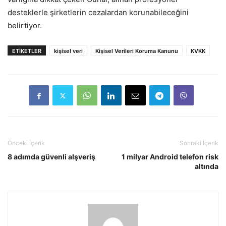
desteklerle şirketlerin cezalardan korunabileceğini
belirtiyor.
ETIKETLER
kişisel veri
Kişisel Verileri Koruma Kanunu
KVKK
Önceki İçerik
Sonraki İçerik
8 adımda güvenli alşveriş
1 milyar Android telefon risk
altında