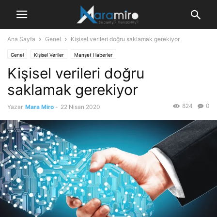
Ana Sayfa
Genel
Kişisel verileri doğru saklamak gerekiyor
Genel
Kişisel Veriler
Manşet Haberler
Kişisel verileri doğru
saklamak gerekiyor
824
0
Yazar
Mara Miro
-
22 Nisan 2020