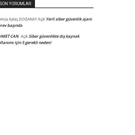
SON YORUMLAR
Yerli siber güvenlik ajanı
amza Aytaç DOĞANAY
Açık
rev başında
HMET CAN
Siber güvenlikte dış kaynak
Açık
llanımı için 5 gerekli neden!