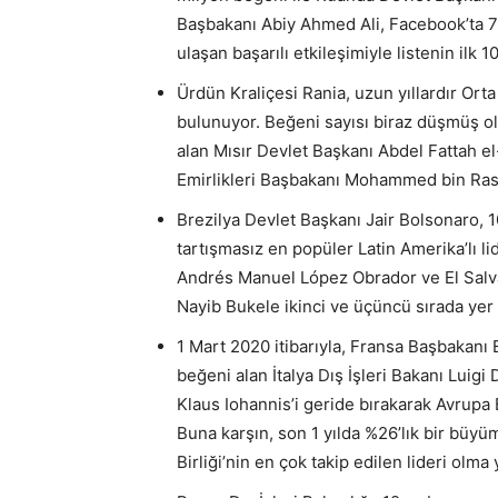
Başbakanı Abiy Ahmed Ali, Facebook’ta 73
ulaşan başarılı etkileşimiyle listenin ilk 
Ürdün Kraliçesi Rania, uzun yıllardır Ort
bulunuyor. Beğeni sayısı biraz düşmüş ol
alan Mısır Devlet Başkanı Abdel Fattah el
Emirlikleri Başbakanı Mohammed bin Ras
Brezilya Devlet Başkanı Jair Bolsonaro, 
tartışmasız en popüler Latin Amerika’lı l
Andrés Manuel López Obrador ve El Salva
Nayib Bukele ikinci ve üçüncü sırada yer a
1 Mart 2020 itibarıyla, Fransa Başbakan
beğeni alan İtalya Dış İşleri Bakanı Luig
Klaus Iohannis’i geride bırakarak Avrupa B
Buna karşın, son 1 yılda %26’lık bir büy
Birliği’nin en çok takip edilen lideri olma