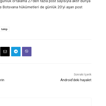
 günlük ortalama 27’den fazla post sayısıyla aktif dünya
 ve Botsvana hükümetleri de günlük 20’yi aşan post
takip
Sonraki İçerik
rin
Android’deki hayalet