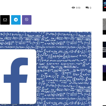
919
0