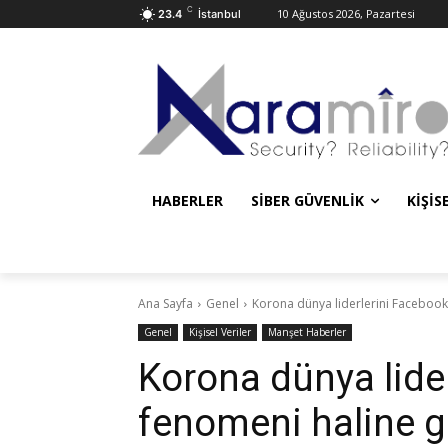
C
10 Ağustos 2026, Pazartesi
23.4
İstanbul
HABERLER
SIBER GÜVENLIK
KIŞIS
Ana Sayfa
Genel
Korona dünya liderlerini Facebook
Genel
Kişisel Veriler
Manşet Haberler
Korona dünya lide
fenomeni haline ge