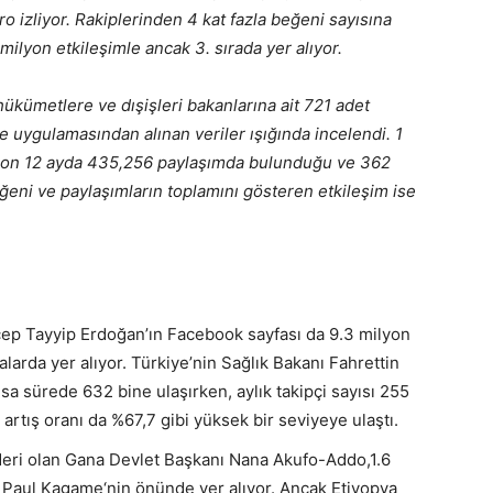
o izliyor. Rakiplerinden 4 kat fazla beğeni sayısına
ilyon etkileşimle ancak 3. sırada yer alıyor.
ükümetlere ve dışişleri bakanlarına ait 721 adet
uygulamasından alınan veriler ışığında incelendi. 1
n son 12 ayda 435,256 paylaşımda bulunduğu ve 362
eğeni ve paylaşımların toplamını gösteren etkileşim ise
p Tayyip Erdoğan’ın Facebook sayfası da 9.3 milyon
ralarda yer alıyor. Türkiye’nin Sağlık Bakanı Fahrettin
ısa sürede 632 bine ulaşırken, aylık takipçi sayısı 255
i artış oranı da %67,7 gibi yüksek bir seviyeye ulaştı.
lideri olan Gana Devlet Başkanı Nana Akufo-Addo,1.6
 Paul Kagame‘nin önünde yer alıyor. Ancak Etiyopya