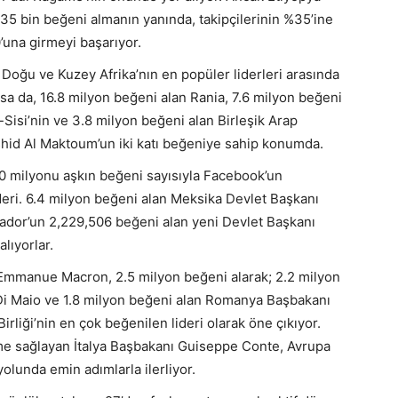
5 bin beğeni almanın yanında, takipçilerinin %35’ine
10’una girmeyi başarıyor.
a Doğu ve Kuzey Afrika’nın en popüler liderleri arasında
sa da, 16.8 milyon beğeni alan Rania, 7.6 milyon beğeni
-Sisi’nin ve 3.8 milyon beğeni alan Birleşik Arap
hid Al Maktoum’un iki katı beğeniye sahip konumda.
10 milyonu aşkın beğeni sayısıyla Facebook’un
ideri. 6.4 milyon beğeni alan Meksika Devlet Başkanı
dor’un 2,229,506 beğeni alan yeni Devlet Başkanı
lıyorlar.
ı Emmanue Macron, 2.5 milyon beğeni alarak; 2.2 milyon
i Di Maio ve 1.8 milyon beğeni alan Romanya Başbakanı
irliği’nin en çok beğenilen lideri olarak öne çıkıyor.
üme sağlayan İtalya Başbakanı Guiseppe Conte, Avrupa
 yolunda emin adımlarla ilerliyor.