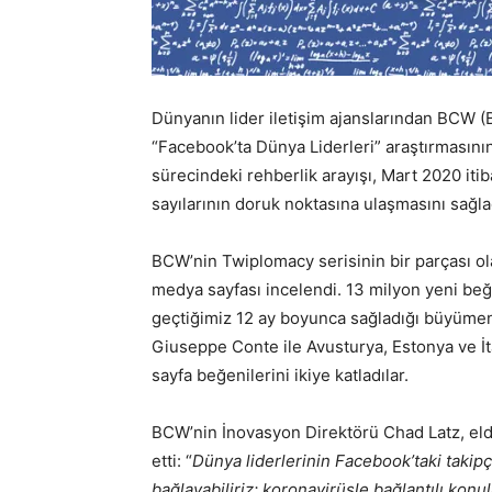
Dünyanın lider iletişim ajanslarından BCW 
“Facebook’ta Dünya Liderleri” araştırmasını
sürecindeki rehberlik arayışı, Mart 2020 itib
sayılarının doruk noktasına ulaşmasını sağla
BCW’nin Twiplomacy serisinin bir parçası ola
medya sayfası incelendi. 13 milyon yeni beğ
geçtiğimiz 12 ay boyunca sağladığı büyümenin
Giuseppe Conte ile Avusturya, Estonya ve İt
sayfa beğenilerini ikiye katladılar.
BCW’nin İnovasyon Direktörü Chad Latz, elde 
etti: “
Dünya liderlerinin Facebook’taki takipç
bağlayabiliriz; koronavirüsle bağlantılı konu