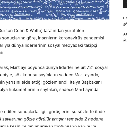
H
gö
(Burson Cohn & Wolfe) tarafından yürütülen
A
n sonuçlarına göre, insanların koronavirüs pandemisi
ku
arıyla dünya liderlerinin sosyal medyadaki takipçi
dı.
rak, Mart ayı boyunca dünya liderlerine ait 721 sosyal
eniyle, söz konusu sayfaların sadece Mart ayında,
 yarısını elde ettiği gözlemlendi. İtalya Başbakanı
alya hükümetlerinin sayfaları, sadece Mart ayında,
edilen sonuçlarla ilgili görüşlerini şu sözlerle ifade
i sayılarının gözle görülür artışını temelde 2 nedene
larda kesin cevaplar arayan toplumların varlığı ve