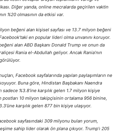
ikası. Diğer yanda, online mecralarda geçirilen vaktin
ın %20 olmasının da etkisi var.
yon beğeni alan kişisel sayfası ve 13.7 milyon beğeni
Facebook’taki en popular lideri olma unvanını koruyor.
n beğeni alan ABD Başkanı Donald Trump ve onun da
aliçesi Rania el-Abdullah geliyor. Ancak Rania’nın
 görülüyor.
nuçları, Facebook sayfalarında yapılan paylaşımların ne
koyuyor. Buna göre, Hindistan Başbakanı Naendra
n sadece %3.8’ine karşılık gelen 1.7 milyon kişiye
n postları 10 milyon takipçisinin ortalama 956 binine,
3.3’üne karşılık gelen 877 bin kişiye ulaşıyor.
 Facebook sayfasındaki 309 milyonu bulan yorum,
eşime sahip lider olarak ön plana çıkıyor. Trump’ı 205