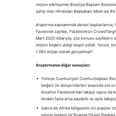
milyon etkileşimle Brezilya Başkanı Bolsonar
sahip olan Hindistan Başbakanı Modi ise 84 m
Araştırma kapsamında devlet başkanlarına, h
Facebook sayfası, Facebook’un CrowdTangle 
Mart 2020 itibarıyla, söz konusu sayfaları
milyon beğeni aldığı tespit edildi. Yorum, b
1.383 milyar olarak gerçekleşti
”.
Araştırmanın diğer sonuçları:
Türkiye Cumhuriyeti Cumhurbaşkanı Rece
beğeni ile dünya liderleri arasında üst sı
Koca‘nın Facebook’taki takipçi sayısı da k
binden fazla artış kaydetti ve aylık takipç
Sahra altı Afrika bölgesinin en popüler 
milyon beğeni ile Ruanda Devlet Başkanı