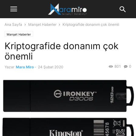
Ana Sayfa
Manşet Haberler
Kriptografide donanım çok önemli
Manşet Haberler
Kriptografide donanım çok
önemli
801
0
Yazar
Mara Miro
-
24 Şubat 2020