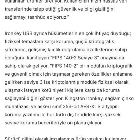
kullanılan ürünler üretiyor. Kullanıcılarımızın hassas veri
transferinde talep ettiği güvenlik ve bilgi gizliliğini
sağlamayı taahhüd ediyoruz.”
IronKey USB ayrıca hükümetlerin en çok ihtiyaç duyduğu;
fiziksel temaslara karşı koruma, güçlü kriptografik
şifreleme, gelişmiş kimlik doğrulama özelliklerine sahip
olduğunu kanıtlayan “FIPS 140-2 Seviye 3” onayına da
sahip olarak geliyor. “FIPS 140-2” bir modülün kriptografik
ve güvenli olmak için taşıması gereken özellikler anlamına
gelirken seviye 3 ise kriptolanmış modüle fiziksel olarak
ulaşmak isteyen kötü niyetli kişilere karşı da koruma
sağlayabildiğini gösteriyor. Kingston Ironkey, sağlam çinko
muhafazası ve askeri sınıf 256-bit AES-XTS altyapılı
koruma yazılımı ile her türlü dış tehdide karşı yüksek
seviye koruma becerileriyle ön plana çıkıyor.
Sürücü dijital olarak imzalanmış ürün yazılımı kullanıyor