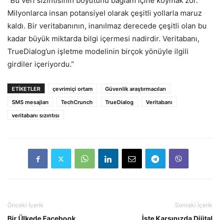
“Bu veri sızıntısının boyutunu bağlam içine koymak zor.
Milyonlarca insan potansiyel olarak çeşitli yollarla maruz
kaldı. Bir veritabanının, inanılmaz derecede çeşitli olan bu
kadar büyük miktarda bilgi içermesi nadirdir. Veritabanı,
TrueDialog’un işletme modelinin birçok yönüyle ilgili
girdiler içeriyordu.”
ETIKETLER
çevrimiçi ortam
Güvenlik araştırmacıları
SMS mesajları
TechCrunch
TrueDialog
Veritabanı
veritabanı sızıntısı
Önceki İçerik
Sonraki İçerik
Bir Ülkede Facebook,
İşte Karşınızda Dijital