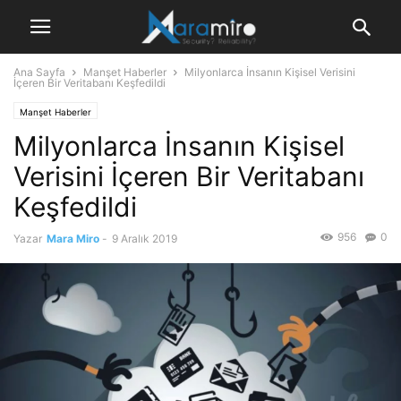
Ana Sayfa
Manşet Haberler
Milyonlarca İnsanın Kişisel Verisini
İçeren Bir Veritabanı Keşfedildi
Manşet Haberler
Milyonlarca İnsanın Kişisel
Verisini İçeren Bir Veritabanı
Keşfedildi
956
0
Yazar
Mara Miro
-
9 Aralık 2019