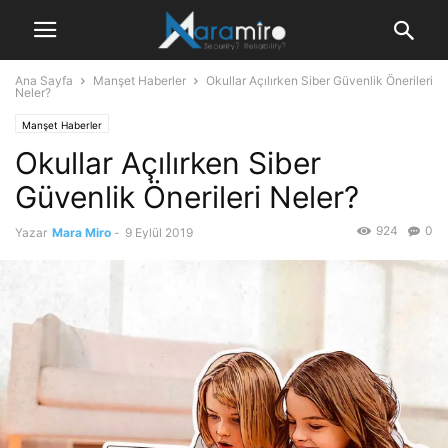
Ana Sayfa
Manşet Haberler
Okullar Açılırken Siber Güvenlik Önerileri
Neler?
Manşet Haberler
Okullar Açılırken Siber
Güvenlik Önerileri Neler?
924
0
Yazar
Mara Miro
-
9 Eylül 2019