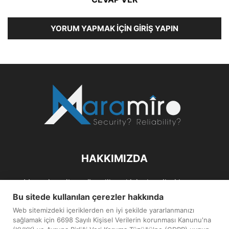
YORUM YAPMAK İÇIN GIRIŞ YAPIN
HAKKIMIZDA
Maramiro; siber güvenlik ve kişisel verileri koruma
alanlarıın sağlıklı büyümelerine odaklanarak bu sektörlerle
Bu sitede kullanılan çerezler hakkında
ilgili güncel haber ve analizler hazırlayıp yayınlayan bir
Web sitemizdeki içeriklerden en iyi şekilde yararlanmanızı
haber sitesidir.
sağlamak için 6698 Sayılı Kişisel Verilerin korunması Kanunu'na