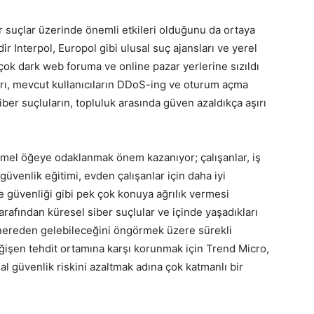
er suçlar üzerinde önemli etkileri olduğunu da ortaya
 Interpol, Europol gibi ulusal suç ajansları ve yerel
rçok dark web foruma ve online pazar yerlerine sızıldı
ları, mevcut kullanıcıların DDoS-ing ve oturum açma
Siber suçluların, topluluk arasında güven azaldıkça aşırı
emel öğeye odaklanmak önem kazanıyor; çalışanlar, iş
 güvenlik eğitimi, evden çalışanlar için daha iyi
re güvenliği gibi pek çok konuya ağrılık vermesi
tarafından küresel siber suçlular ve içinde yaşadıkları
n nereden gelebileceğini öngörmek üzere sürekli
eğişen tehdit ortamına karşı korunmak için Trend Micro,
l güvenlik riskini azaltmak adına çok katmanlı bir