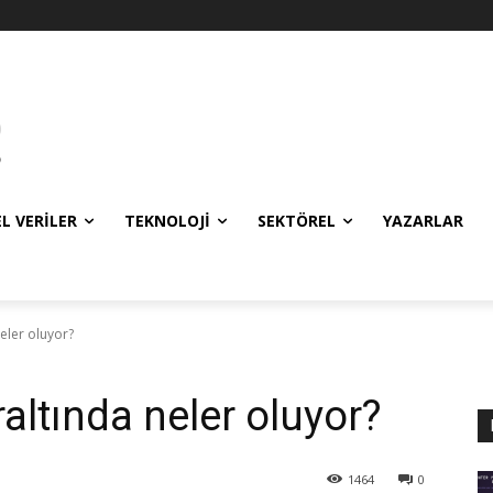
EL VERILER
TEKNOLOJI
SEKTÖREL
YAZARLAR
eler oluyor?
altında neler oluyor?
1464
0