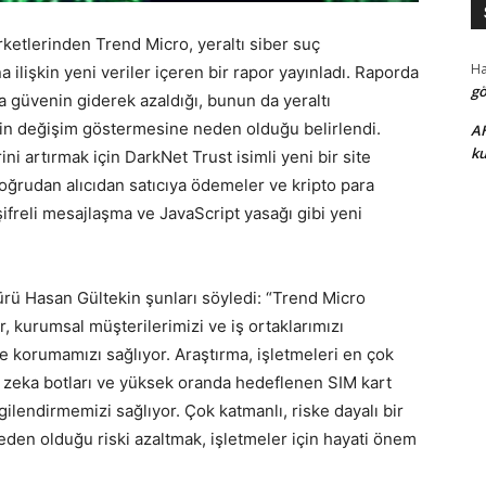
rketlerinden Trend Micro, yeraltı siber suç
H
 ilişkin yeni veriler içeren bir rapor yayınladı. Raporda
gö
a güvenin giderek azaldığı, bunun da yeraltı
nin değişim göstermesine neden olduğu belirlendi.
A
ku
ini artırmak için DarkNet Trust isimli yeni bir site
doğrudan alıcıdan satıcıya ödemeler ve kripto para
şifreli mesajlaşma ve JavaScript yasağı gibi yeni
ürü Hasan Gültekin şunları söyledi: “Trend Micro
r, kurumsal müşterilerimizi ve iş ortaklarımızı
e korumamızı sağlıyor. Araştırma, işletmeleri en çok
y zeka botları ve yüksek oranda hedeflenen SIM kart
lgilendirmemizi sağlıyor. Çok katmanlı, riske dayalı bir
eden olduğu riski azaltmak, işletmeler için hayati önem