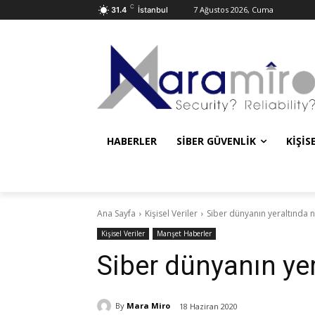
C
7 Ağustos 2026, Cuma
31.4
İstanbul
HABERLER
SIBER GÜVENLIK
KIŞIS
Ana Sayfa
Kişisel Veriler
Siber dünyanın yeraltında n
Kişisel Veriler
Manşet Haberler
Siber dünyanın yer
By
Mara Miro
18 Haziran 2020