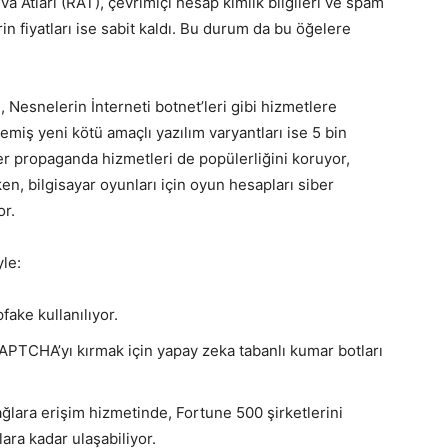
va Atları (RAT), çevrimiçi hesap kimlik bilgileri ve spam
n fiyatları ise sabit kaldı. Bu durum da bu öğelere
, Nesnelerin İnterneti botnet’leri gibi hizmetlere
miş yeni kötü amaçlı yazılım varyantları ise 5 bin
ber propaganda hizmetleri de popülerliğini koruyor,
en, bilgisayar oyunları için oyun hesapları siber
or.
yle:
fake kullanılıyor.
PTCHA’yı kırmak için yapay zeka tabanlı kumar botları
ğlara erişim hizmetinde, Fortune 500 şirketlerini
lara kadar ulaşabiliyor.